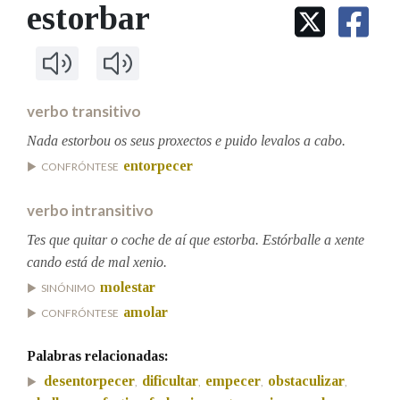
IDENTIDADE CORPORATIVA
estorbar
Facebook
Twitter
Youtube
Instagram
Bluesky
BUSCAR NOS LEMAS
FIGURAS HOMENAXEADAS
MARCIAL DEL ADALID
HISTORIA
Comeza por
CASA-MUSEO EMILIA PARDO
BAZÁN
60 ANOS DLG
PRIMAVERA DAS LETRAS
verbo transitivo
Remata por
PORTAL DAS PALABRAS
Nada estorbou os seus proxectos e puido levalos a cabo.
entorpecer
CONFRÓNTESE
Contén
verbo intransitivo
Tes que quitar o coche de aí que estorba. Estórballe a xente
cando está de mal xenio.
BUSCAR NO CONTIDO
molestar
SINÓNIMO
Nas definicións
amolar
CONFRÓNTESE
Palabras relacionadas:
Nos exemplos
desentorpecer
dificultar
empecer
obstaculizar
,
,
,
,