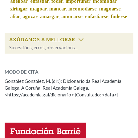
abelloar
enfastiar
foder
importunar
incomodar
,
,
,
,
,
xiringar
magoar
mancar
incomodarse
magoarse
,
,
,
,
,
afiar
aguzar
amargar
amocarse
enfastiarse
foderse
Na fraseoloxía
,
,
,
,
,
AXÚDANOS A MELLORAR
OUTRAS OPCIÓNS DE BUSCA
Suxestións, erros, observacións...
Marcas gramaticais
estorbar
SOBRE A PALABRA:
MODO DE CITA
ESCOLLE UNHA OPCIÓN:
González González, M. (dir.): Dicionario da Real Academia
Pertence a
Galega. A Coruña: Real Academia Galega.
Observación
Hai un erro na palabra
<https://academia.gal/dicionario> [Consultado: <data>]
Propoño mellorar a definición
Actualización
LIMPAR
BUSCA
Falta unha voz
Nome