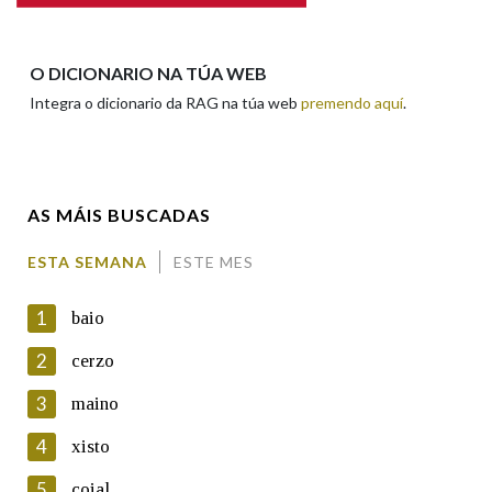
Apelidos
O DICIONARIO NA TÚA WEB
Integra o dicionario da RAG na túa web
premendo aquí
.
Enderezo electrónico
AS MÁIS BUSCADAS
Comentario
ESTA SEMANA
ESTE MES
1
baio
2
cerzo
3
maino
En cumprimento da normativa vixente en materia de
Protección de Datos de Carácter Persoal, a Real Academia
4
xisto
Galega informa a aqueles usuarios que faciliten o seu correo
electrónico, así como calquera outra información de carácter
5
coial