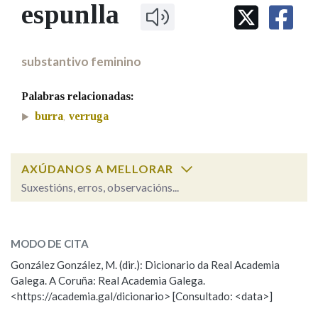
IDENTIDADE CORPORATIVA
espunlla
Facebook
Twitter
Youtube
Instagram
Bluesky
BUSCAR NOS LEMAS
FIGURAS HOMENAXEADAS
MARCIAL DEL ADALID
HISTORIA
Comeza por
CASA-MUSEO EMILIA PARDO
substantivo feminino
BAZÁN
60 ANOS DLG
PRIMAVERA DAS LETRAS
Palabras relacionadas:
Remata por
PORTAL DAS PALABRAS
burra
verruga
,
Contén
AXÚDANOS A MELLORAR
Suxestións, erros, observacións...
espunlla
BUSCAR NO CONTIDO
SOBRE A PALABRA:
MODO DE CITA
Nas definicións
ESCOLLE UNHA OPCIÓN:
González González, M. (dir.): Dicionario da Real Academia
Galega. A Coruña: Real Academia Galega.
Observación
Hai un erro na palabra
<https://academia.gal/dicionario> [Consultado: <data>]
Nos exemplos
Propoño mellorar a definición
Actualización