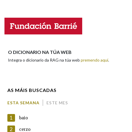
Falta unha voz
Na fraseoloxía
Nome
OUTRAS OPCIÓNS DE BUSCA
Apelidos
O DICIONARIO NA TÚA WEB
Marcas gramaticais
Integra o dicionario da RAG na túa web
premendo aquí
.
Enderezo electrónico
Pertence a
AS MÁIS BUSCADAS
Comentario
LIMPAR
BUSCA
ESTA SEMANA
ESTE MES
1
baio
2
cerzo