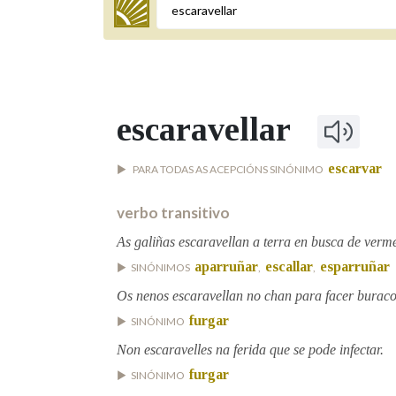
Termo a buscar
escaravellar
BUSCAR NOS LEMAS
escarvar
PARA TODAS AS ACEPCIÓNS SINÓNIMO
Comeza por
verbo transitivo
As galiñas escaravellan a terra en busca de verm
Remata por
aparruñar
escallar
esparruñar
SINÓNIMOS
,
,
Os nenos escaravellan no chan para facer buraco
Contén
furgar
SINÓNIMO
Non escaravelles na ferida que se pode infectar.
furgar
SINÓNIMO
OUTRAS OPCIÓNS DE BUSCA