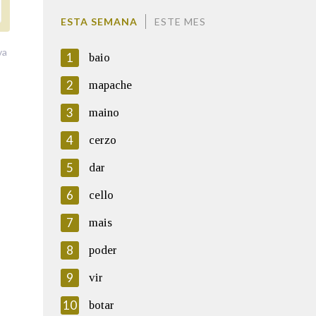
ESTA SEMANA
ESTE MES
va
1
baio
2
mapache
3
maino
4
cerzo
5
dar
6
cello
7
mais
8
poder
9
vir
10
botar