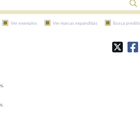
Ver exemplos
Ver marcas expandidas
Busca prediti
BUSCAR NO CONTIDO
Nas definicións
es.
Nos exemplos
s.
Na fraseoloxía