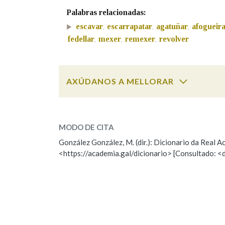
Palabras relacionadas:
Marcas gramaticais
escavar
escarrapatar
agatuñar
afogueir
,
,
,
fedellar
mexer
remexer
revolver
,
,
,
AXÚDANOS A MELLORAR
escaravellar
SOBRE A PALABRA:
MODO DE CITA
ESCOLLE UNHA OPCIÓN:
González González, M. (dir.): Dicionario da Real
<https://academia.gal/dicionario> [Consultado: <
Observación
Hai un erro na palabra
Falta unha voz
Nome
Apelido