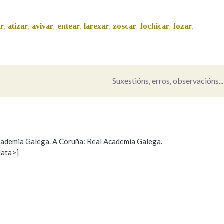
Pertence a
ar
atizar
avivar
entear
larexar
zoscar
fochicar
fozar
,
,
,
,
,
,
,
,
AXUDA NA BUSCA
LIMPAR
BUSCA
Suxestións, erros, observacións...
 Academia Galega. A Coruña: Real Academia Galega.
data>]
Propoño mellorar a definición
Actualización
s