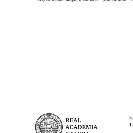
Nome
Apelido
Marcas gramaticais
Enderezo electrónico
Comentario
En cumprimento da normativa vixente en materia de P
aqueles usuarios que faciliten o seu correo electrónico
serán obxecto de tratamento automatizado de carácter 
Real Academia Galega
usuarios poderán exercer o seu dereito de acceso, rect
R
connosco.
1
Lin e acepto as condicións da política de 