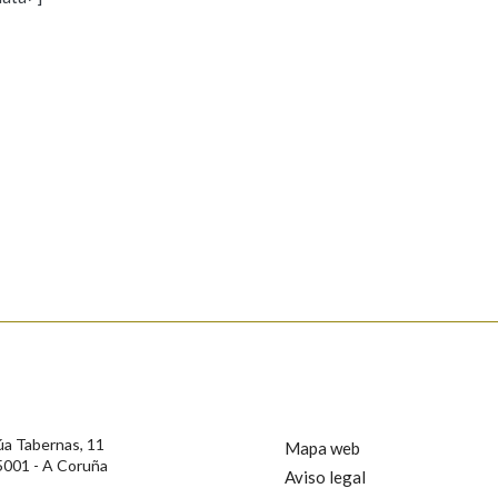
s
Pertence a
AXUDA NA BUSCA
LIMPAR
BUSCA
rotección de Datos de Carácter Persoal, a Real Academia Galega informa a
, así como calquera outra información de carácter persoal, que estes datos
confidencial e incorporados aos seus ficheiros informáticos. Así mesmo, os
ificación, oposición e cancelación dos seus datos poñéndose en contacto
úa Tabernas, 11
Mapa web
5001 - A Coruña
Aviso legal
privacidade