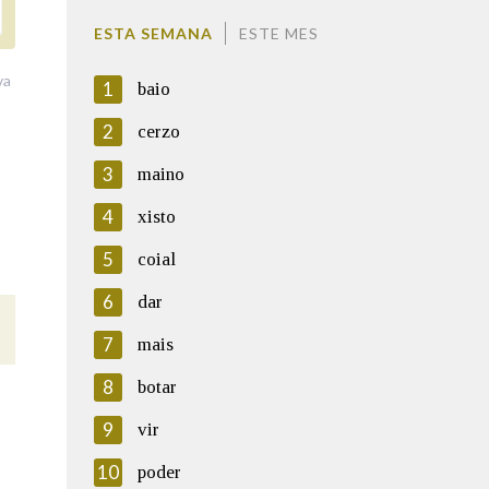
ESTA SEMANA
ESTE MES
va
1
baio
2
cerzo
3
maino
4
xisto
5
coial
6
dar
7
mais
8
botar
9
vir
10
poder