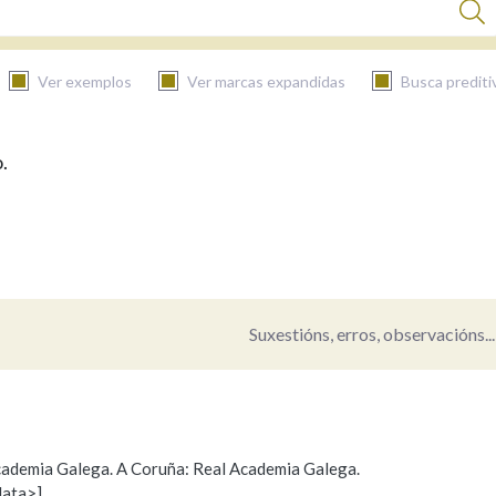
Ver exemplos
Ver marcas expandidas
Busca prediti
.
BUSCAR NO CONTIDO
Nas definicións
Nos exemplos
Suxestións, erros, observacións...
Na fraseoloxía
 Academia Galega. A Coruña: Real Academia Galega.
data>]