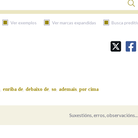
Ver exemplos
Ver marcas expandidas
Busca prediti
BUSCAR NO CONTIDO
Nas definicións
Nos exemplos
e
enriba de
debaixo de
so
ademais
por cima
,
,
,
,
,
Na fraseoloxía
Suxestións, erros, observacións...