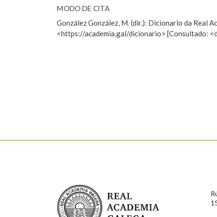
MODO DE CITA
ESCOLLE UNHA OPCIÓN:
Marcas gramaticais
González González, M. (dir.): Dicionario da Real
<https://academia.gal/dicionario> [Consultado: <
Observación
Hai un erro na palabra
Falta unha voz
Nome
Apelido
Enderezo electrónico
Comentario
Real Academia Galega
R
1