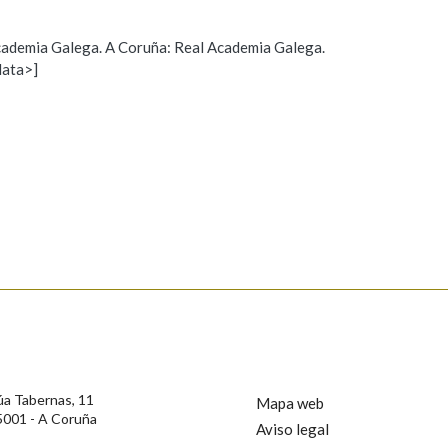
Pertence a
 Academia Galega. A Coruña: Real Academia Galega.
data>]
Propoño mellorar a definición
Actualización
AXUDA NA BUSCA
LIMPAR
BUSCA
s
úa Tabernas, 11
Mapa web
5001 - A Coruña
Aviso legal