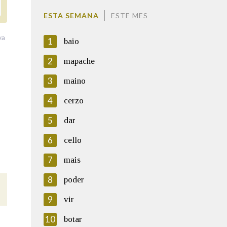
ESTA SEMANA
ESTE MES
va
1
baio
2
mapache
3
maino
4
cerzo
5
dar
6
cello
7
mais
8
poder
9
vir
10
botar