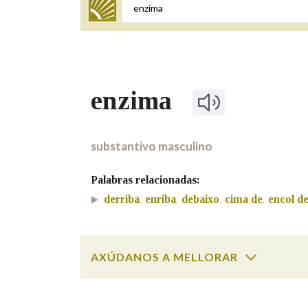
Termo a buscar
enzima
BUSCAR NOS LEMAS
Comeza por
substantivo masculino
Palabras relacionadas:
Remata por
derriba
enriba
debaixo
cima de
encol d
,
,
,
,
Contén
AXÚDANOS A MELLORAR
enzima
SOBRE A PALABRA:
OUTRAS OPCIÓNS DE BUSCA