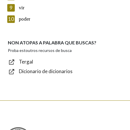
privacidade
9
vir
Introduce o código que aparece na imaxe:
10
poder
NON ATOPAS A PALABRA QUE BUSCAS?
Texto de verificación
Proba estoutros recursos de busca
Tergal
Dicionario de dicionarios
Enviar
Real Academia Galega