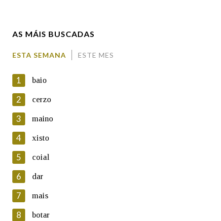
Enderezo electrónico
AS MÁIS BUSCADAS
Comentario
ESTA SEMANA
ESTE MES
1
baio
2
cerzo
3
maino
En cumprimento da normativa vixente en materia de
Protección de Datos de Carácter Persoal, a Real Academia
4
xisto
Galega informa a aqueles usuarios que faciliten o seu correo
electrónico, así como calquera outra información de carácter
5
coial
persoal, que estes datos serán obxecto de tratamento
automatizado de carácter confidencial e incorporados aos seus
6
dar
ficheiros informáticos. Así mesmo, os usuarios poderán exercer o
seu dereito de acceso, rectificación, oposición e cancelación dos
7
mais
seus datos poñéndose en contacto connosco.
8
botar
Lin e acepto as condicións da política de