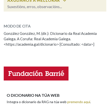
AXÚDANOS A MELLORAR
Suxestións, erros, observacións...
Na fraseoloxía
ensino
SOBRE A PALABRA:
MODO DE CITA
ESCOLLE UNHA OPCIÓN:
González González, M. (dir.): Dicionario da Real Academia
OUTRAS OPCIÓNS DE BUSCA
Galega. A Coruña: Real Academia Galega.
Observación
Hai un erro na palabra
<https://academia.gal/dicionario> [Consultado: <data>]
Marcas gramaticais
Propoño mellorar a definición
Actualización
Falta unha voz
Pertence a
Nome
LIMPAR
BUSCA
Apelidos
O DICIONARIO NA TÚA WEB
Integra o dicionario da RAG na túa web
premendo aquí
.