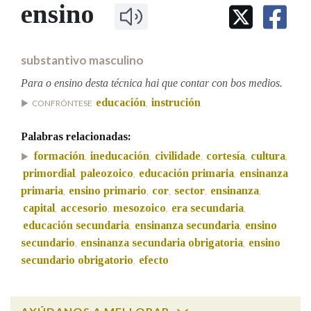
IDENTIDADE CORPORATIVA
ensino
Facebook
Twitter
Youtube
Instagram
Bluesky
BUSCAR NOS LEMAS
FIGURAS HOMENAXEADAS
MARCIAL DEL ADALID
HISTORIA
Comeza por
CASA-MUSEO EMILIA PARDO
substantivo masculino
BAZÁN
60 ANOS DLG
PRIMAVERA DAS LETRAS
Para o ensino desta técnica hai que contar con bos medios.
Remata por
educación
instrución
PORTAL DAS PALABRAS
CONFRÓNTESE
,
Palabras relacionadas:
Contén
formación
ineducación
civilidade
cortesía
cultura
,
,
,
,
,
primordial
paleozoico
educación primaria
ensinanza
,
,
,
primaria
ensino primario
cor
sector
ensinanza
,
,
,
,
,
capital
accesorio
mesozoico
era secundaria
,
,
,
,
BUSCAR NO CONTIDO
educación secundaria
ensinanza secundaria
ensino
,
,
Nas definicións
secundario
ensinanza secundaria obrigatoria
ensino
,
,
secundario obrigatorio
efecto
,
Nos exemplos