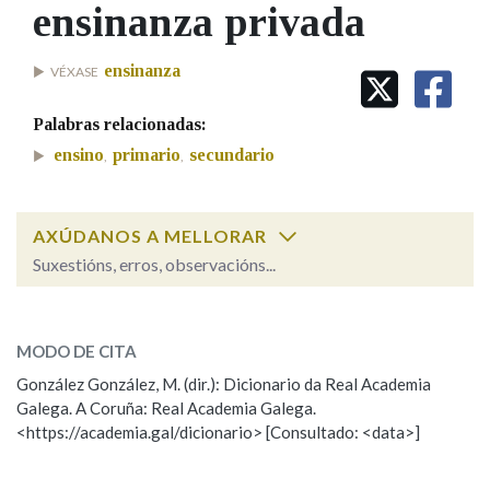
IDENTIDADE CORPORATIVA
ensinanza privada
Facebook
Twitter
Youtube
Instagram
Bluesky
BUSCAR NOS LEMAS
FIGURAS HOMENAXEADAS
MARCIAL DEL ADALID
HISTORIA
Comeza por
ensinanza
VÉXASE
CASA-MUSEO EMILIA PARDO
BAZÁN
60 ANOS DLG
Palabras relacionadas:
PRIMAVERA DAS LETRAS
Remata por
ensino
primario
secundario
,
,
PORTAL DAS PALABRAS
AXÚDANOS A MELLORAR
Contén
Suxestións, erros, observacións...
ensinanza privada
SOBRE A PALABRA:
BUSCAR NO CONTIDO
MODO DE CITA
ESCOLLE UNHA OPCIÓN:
Nas definicións
González González, M. (dir.): Dicionario da Real Academia
Galega. A Coruña: Real Academia Galega.
Observación
Hai un erro na palabra
<https://academia.gal/dicionario> [Consultado: <data>]
Propoño mellorar a definición
Actualización
Nos exemplos
Falta unha voz