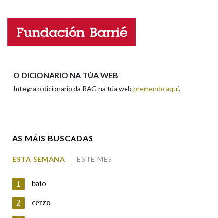
Na fraseoloxía
Nome
Apelidos
OUTRAS OPCIÓNS DE BUSCA
O DICIONARIO NA TÚA WEB
Integra o dicionario da RAG na túa web
premendo aquí
.
Marcas gramaticais
Enderezo electrónico
Pertence a
AS MÁIS BUSCADAS
Comentario
ESTA SEMANA
ESTE MES
LIMPAR
BUSCA
1
baio
2
cerzo