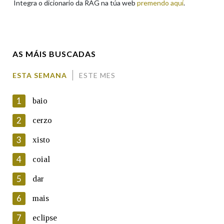
Integra o dicionario da RAG na túa web
premendo aquí
.
Enderezo electrónico
AS MÁIS BUSCADAS
Comentario
ESTA SEMANA
ESTE MES
1
baio
2
cerzo
3
xisto
En cumprimento da normativa vixente en materia de
Protección de Datos de Carácter Persoal, a Real Academia
4
coial
Galega informa a aqueles usuarios que faciliten o seu correo
electrónico, así como calquera outra información de carácter
5
dar
persoal, que estes datos serán obxecto de tratamento
automatizado de carácter confidencial e incorporados aos seus
6
mais
ficheiros informáticos. Así mesmo, os usuarios poderán exercer o
seu dereito de acceso, rectificación, oposición e cancelación dos
7
eclipse
seus datos poñéndose en contacto connosco.