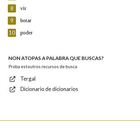
8
vir
Lin e acepto as condicións da política de
privacidade
9
botar
Introduce o código que aparece na imaxe:
10
poder
NON ATOPAS A PALABRA QUE BUSCAS?
Texto de verificación
Proba estoutros recursos de busca
Tergal
Dicionario de dicionarios
Enviar