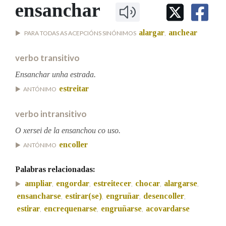
IDENTIDADE CORPORATIVA
ensanchar
Facebook
Twitter
Youtube
Instagram
Bluesky
BUSCAR NOS LEMAS
FIGURAS HOMENAXEADAS
MARCIAL DEL ADALID
HISTORIA
Comeza por
alargar
anchear
PARA TODAS AS ACEPCIÓNS SINÓNIMOS
,
CASA-MUSEO EMILIA PARDO
BAZÁN
60 ANOS DLG
verbo transitivo
PRIMAVERA DAS LETRAS
Remata por
Ensanchar unha estrada.
PORTAL DAS PALABRAS
estreitar
ANTÓNIMO
Contén
verbo intransitivo
O xersei de la ensanchou co uso.
encoller
ANTÓNIMO
BUSCAR NO CONTIDO
Palabras relacionadas:
Nas definicións
ampliar
engordar
estreitecer
chocar
alargarse
,
,
,
,
,
ensancharse
estirar(se)
engruñar
desencoller
,
,
,
,
estirar
encrequenarse
engruñarse
acovardarse
,
,
,
Nos exemplos