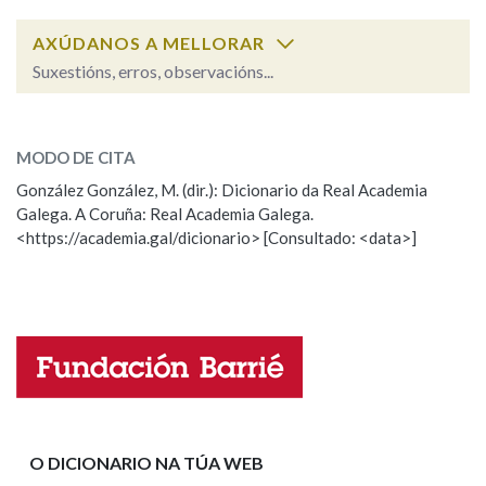
AXÚDANOS A MELLORAR
Na fraseoloxía
Suxestións, erros, observacións...
ensanchar
SOBRE A PALABRA:
MODO DE CITA
OUTRAS OPCIÓNS DE BUSCA
ESCOLLE UNHA OPCIÓN:
González González, M. (dir.): Dicionario da Real Academia
Marcas gramaticais
Galega. A Coruña: Real Academia Galega.
Observación
Hai un erro na palabra
<https://academia.gal/dicionario> [Consultado: <data>]
Propoño mellorar a definición
Actualización
Pertence a
Falta unha voz
Nome
LIMPAR
BUSCA
Apelidos
O DICIONARIO NA TÚA WEB