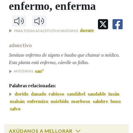
IDENTIDADE CORPORATIVA
enfermo
, enferma
Facebook
Twitter
Youtube
Instagram
Bluesky
BUSCAR NOS LEMAS
FIGURAS HOMENAXEADAS
MARCIAL DEL ADALID
HISTORIA
Comeza por
CASA-MUSEO EMILIA PARDO
BAZÁN
60 ANOS DLG
doente
PARA TODAS AS ACEPCIÓNS SINÓNIMO
PRIMAVERA DAS LETRAS
Remata por
PORTAL DAS PALABRAS
adxectivo
Sentiuse enfermo de súpeto e houbo que chamar o médico.
Esta planta está enferma, cáenlle as follas.
Contén
2
san
ANTÓNIMO
Palabras relacionadas:
BUSCAR NO CONTIDO
dorido
danado
rabioso
saudábel
saudable
insán
,
,
,
,
,
,
malsán
enfermizo
mórbido
morboso
salubre
buxo
,
,
,
,
,
,
Nas definicións
salvo
Nos exemplos
AXÚDANOS A MELLORAR