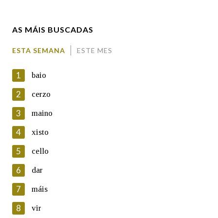
Enderezo electrónico
AS MÁIS BUSCADAS
Comentario
ESTA SEMANA
ESTE MES
1
baio
2
cerzo
3
maino
En cumprimento da normativa vixente en materia de
Protección de Datos de Carácter Persoal, a Real Academia
4
xisto
Galega informa a aqueles usuarios que faciliten o seu correo
electrónico, así como calquera outra información de carácter
5
cello
persoal, que estes datos serán obxecto de tratamento
automatizado de carácter confidencial e incorporados aos seus
6
dar
ficheiros informáticos. Así mesmo, os usuarios poderán exercer o
seu dereito de acceso, rectificación, oposición e cancelación dos
7
máis
seus datos poñéndose en contacto connosco.
8
vir
Lin e acepto as condicións da política de