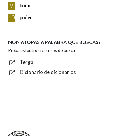
privacidade
9
botar
Introduce o código que aparece na imaxe:
10
poder
NON ATOPAS A PALABRA QUE BUSCAS?
Texto de verificación
Proba estoutros recursos de busca
Tergal
Dicionario de dicionarios
Enviar
Real Academia Galega