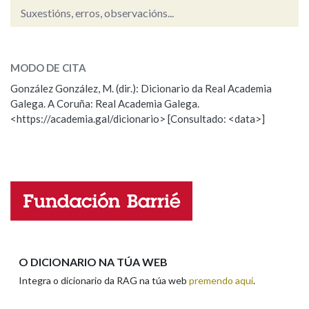
Suxestións, erros, observacións...
Na fraseoloxía
enfermo
SOBRE A PALABRA:
MODO DE CITA
ESCOLLE UNHA OPCIÓN:
González González, M. (dir.): Dicionario da Real Academia
OUTRAS OPCIÓNS DE BUSCA
Galega. A Coruña: Real Academia Galega.
Observación
Hai un erro na palabra
<https://academia.gal/dicionario> [Consultado: <data>]
Propoño mellorar a definición
Actualización
Marcas gramaticais
Falta unha voz
Pertence a
Nome
LIMPAR
BUSCA
Apelidos
O DICIONARIO NA TÚA WEB
Integra o dicionario da RAG na túa web
premendo aquí
.