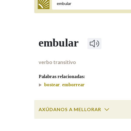
Termo a buscar
embular
BUSCAR NOS LEMAS
Comeza por
verbo transitivo
Palabras relacionadas:
Remata por
bostear
emborrear
,
Contén
AXÚDANOS A MELLORAR
embular
SOBRE A PALABRA:
OUTRAS OPCIÓNS DE BUSCA