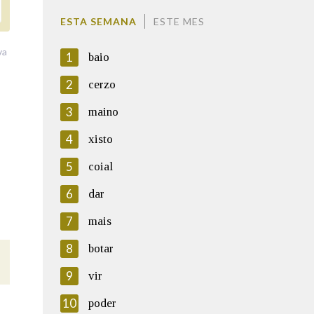
ESTA SEMANA
ESTE MES
va
1
baio
2
cerzo
3
maino
4
xisto
5
coial
6
dar
7
mais
8
botar
9
vir
10
poder