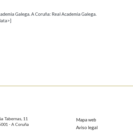
Pertence a
 Academia Galega. A Coruña: Real Academia Galega.
data>]
Propoño mellorar a definición
Actualización
AXUDA NA BUSCA
LIMPAR
BUSCA
s
úa Tabernas, 11
Mapa web
5001 - A Coruña
Aviso legal