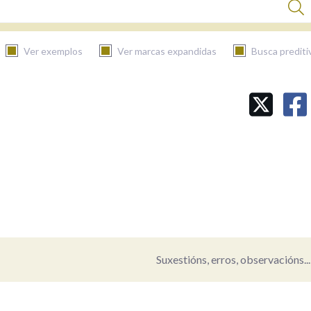
Ver exemplos
Ver marcas expandidas
Busca prediti
BUSCAR NO CONTIDO
Nas definicións
Nos exemplos
Na fraseoloxía
Suxestións, erros, observacións...