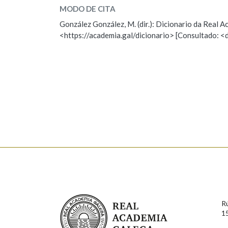
MODO DE CITA
ESCOLLE UNHA OPCIÓN:
Marcas gramaticais
González González, M. (dir.): Dicionario da Real
<https://academia.gal/dicionario> [Consultado: <
Observación
Hai un erro na palabra
Falta unha voz
Nome
Apelido
Enderezo electrónico
Comentario
Real Academia Galega
R
1