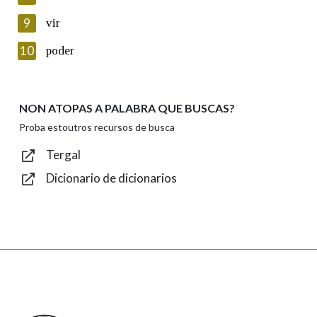
privacidade
9
vir
Introduce o código que aparece na imaxe:
10
poder
NON ATOPAS A PALABRA QUE BUSCAS?
Texto de verificación
Proba estoutros recursos de busca
Tergal
Dicionario de dicionarios
Enviar