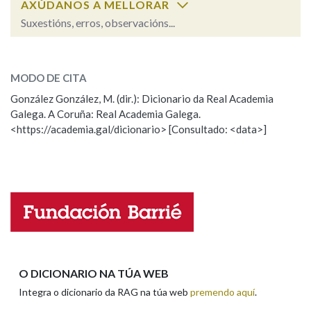
AXÚDANOS A MELLORAR
Suxestións, erros, observacións...
Na fraseoloxía
durame
SOBRE A PALABRA:
MODO DE CITA
ESCOLLE UNHA OPCIÓN:
González González, M. (dir.): Dicionario da Real Academia
OUTRAS OPCIÓNS DE BUSCA
Galega. A Coruña: Real Academia Galega.
Observación
Hai un erro na palabra
<https://academia.gal/dicionario> [Consultado: <data>]
Marcas gramaticais
Propoño mellorar a definición
Actualización
Falta unha voz
Pertence a
Nome
LIMPAR
BUSCA
Apelidos
O DICIONARIO NA TÚA WEB
Integra o dicionario da RAG na túa web
premendo aquí
.