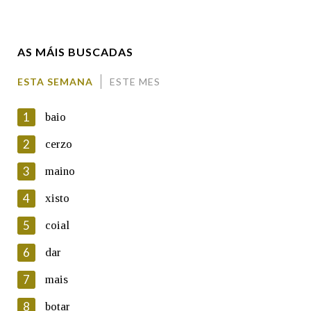
Enderezo electrónico
AS MÁIS BUSCADAS
Comentario
ESTA SEMANA
ESTE MES
1
baio
2
cerzo
3
maino
En cumprimento da normativa vixente en materia de
Protección de Datos de Carácter Persoal, a Real Academia
4
xisto
Galega informa a aqueles usuarios que faciliten o seu correo
electrónico, así como calquera outra información de carácter
5
coial
persoal, que estes datos serán obxecto de tratamento
automatizado de carácter confidencial e incorporados aos seus
6
dar
ficheiros informáticos. Así mesmo, os usuarios poderán exercer o
seu dereito de acceso, rectificación, oposición e cancelación dos
7
mais
seus datos poñéndose en contacto connosco.
8
botar
Lin e acepto as condicións da política de