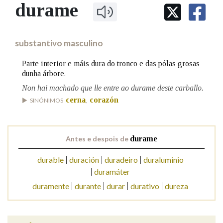
IDENTIDADE CORPORATIVA
durame
Facebook
Twitter
Youtube
Instagram
Bluesky
BUSCAR NOS LEMAS
FIGURAS HOMENAXEADAS
MARCIAL DEL ADALID
HISTORIA
Comeza por
CASA-MUSEO EMILIA PARDO
substantivo masculino
BAZÁN
60 ANOS DLG
PRIMAVERA DAS LETRAS
Parte interior e máis dura do tronco e das pólas grosas
Remata por
dunha árbore.
PORTAL DAS PALABRAS
Non hai machado que lle entre ao durame deste carballo.
cerna
corazón
SINÓNIMOS
,
Contén
Antes e despois de
durame
BUSCAR NO CONTIDO
durable
duración
duradeiro
duraluminio
duramáter
Nas definicións
duramente
durante
durar
durativo
dureza
Nos exemplos