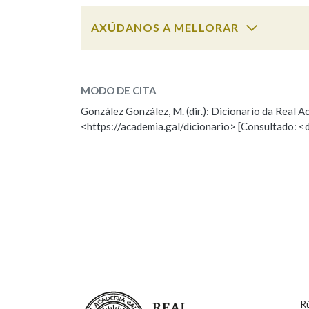
AXÚDANOS A MELLORAR
Marcas gramaticais
donaire
SOBRE A PALABRA:
MODO DE CITA
ESCOLLE UNHA OPCIÓN:
González González, M. (dir.): Dicionario da Real
<https://academia.gal/dicionario> [Consultado: <
Observación
Hai un erro na palabra
Falta unha voz
Nome
Apelido
Enderezo electrónico
Real Academia Galega
R