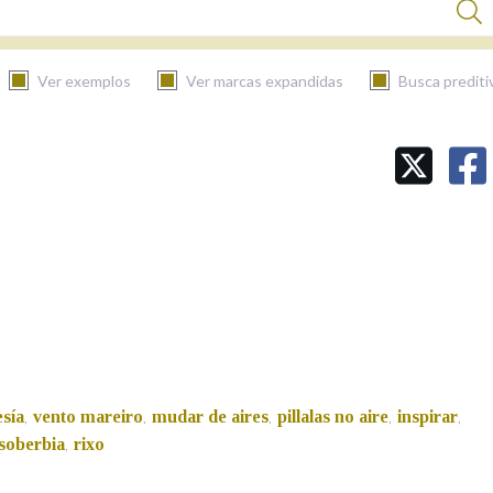
Ver exemplos
Ver marcas expandidas
Busca prediti
BUSCAR NO CONTIDO
Nas definicións
Nos exemplos
Na fraseoloxía
esía
vento mareiro
mudar de aires
pillalas no aire
inspirar
,
,
,
,
,
soberbia
rixo
,