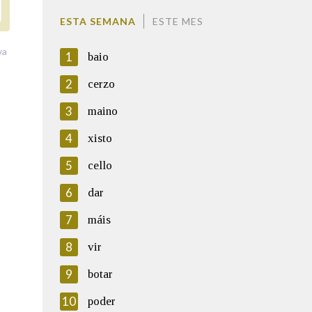
ESTA SEMANA
ESTE MES
va
1
baio
2
cerzo
3
maino
4
xisto
5
cello
6
dar
7
máis
8
vir
9
botar
10
poder