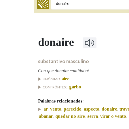
Termo a buscar
donaire
BUSCAR NOS LEMAS
Comeza por
substantivo masculino
Con que donaire camiñaba!
aire
SINÓNIMO
Remata por
garbo
CONFRÓNTESE
Palabras relacionadas:
Contén
ar
vento
parecido
aspecto
donaire
trav
,
,
,
,
,
abanar
quedar no aire
serra
virar o vento
,
,
,
,
OUTRAS OPCIÓNS DE BUSCA