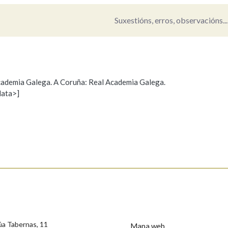
Suxestións, erros, observacións...
Pertence a
AXUDA NA BUSCA
LIMPAR
BUSCA
 Academia Galega. A Coruña: Real Academia Galega.
data>]
Propoño mellorar a definición
Actualización
s
úa Tabernas, 11
Mapa web