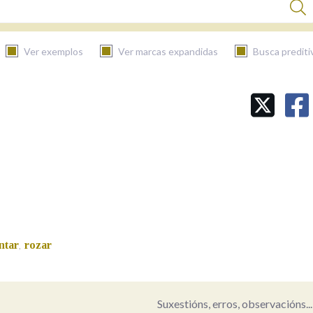
Ver exemplos
Ver marcas expandidas
Busca prediti
BUSCAR NO CONTIDO
Nas definicións
Nos exemplos
ntar
rozar
,
Na fraseoloxía
Suxestións, erros, observacións...