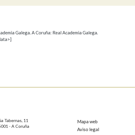
Pertence a
 Academia Galega. A Coruña: Real Academia Galega.
data>]
Propoño mellorar a definición
Actualización
AXUDA NA BUSCA
LIMPAR
BUSCA
s
úa Tabernas, 11
Mapa web
5001 - A Coruña
Aviso legal