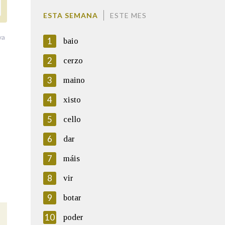
ESTA SEMANA
ESTE MES
va
1
baio
2
cerzo
3
maino
4
xisto
5
cello
6
dar
7
máis
8
vir
9
botar
10
poder