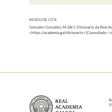
domesticar
Marcas gramaticais
SOBRE A PALABRA:
MODO DE CITA
ESCOLLE UNHA OPCIÓN:
González González, M. (dir.): Dicionario da Real
<https://academia.gal/dicionario> [Consultado: <
Observación
Hai un erro na palabra
Falta unha voz
Nome
Apelido
Enderezo electrónico
Real Academia Galega
Comentario
R
1