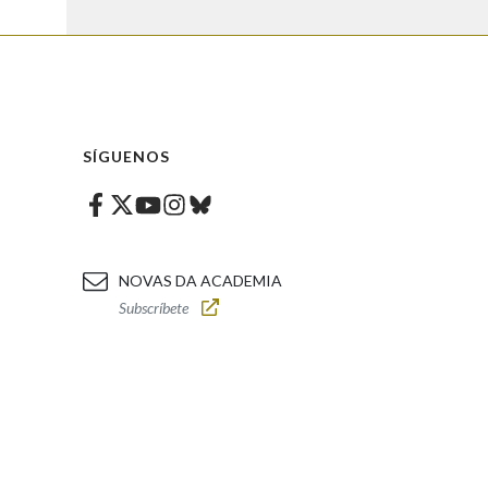
SÍGUENOS
Facebook
Twitter
Instagram
Bluesky
Youtube
NOVAS DA ACADEMIA
Subscríbete