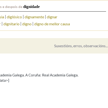
s e despois de
dignidade
Pertence a
sia
diglósico
dignamente
dignar
r
dignitario
digno
digno de mellor causa
AXUDA NA BUSCA
LIMPAR
BUSCA
Suxestións, erros, observacións...
 Academia Galega. A Coruña: Real Academia Galega.
data>]
Propoño mellorar a definición
Actualización
s