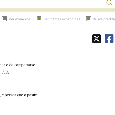
Ver exemplos
Ver marcas expandidas
Busca prediti
BUSCAR NO CONTIDO
Nas definicións
ser e de comportarse.
Nos exemplos
nidade.
Na fraseoloxía
, e persoa que o posúe.