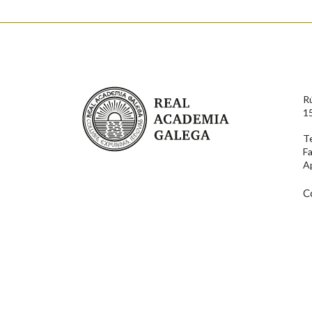
Enderezo electrónico
Real Academia Galega
R
Comentario
1
T
F
A
C
En cumprimento da normativa vixente en materia de P
aqueles usuarios que faciliten o seu correo electrónico
serán obxecto de tratamento automatizado de carácter 
usuarios poderán exercer o seu dereito de acceso, rect
connosco.
Lin e acepto as condicións da política de 