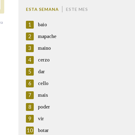
ESTA SEMANA
ESTE MES
va
1
baio
2
mapache
3
maino
4
cerzo
5
dar
6
cello
7
mais
8
poder
9
vir
10
botar