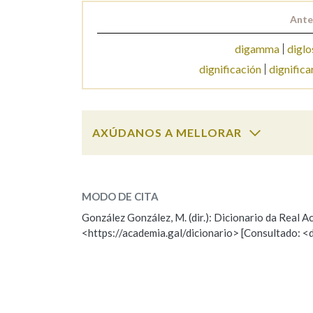
Ante
Marcas gramaticais
digamma
diglo
dignificación
dignifica
AXÚDANOS A MELLORAR
dignidade
SOBRE A PALABRA:
MODO DE CITA
ESCOLLE UNHA OPCIÓN:
González González, M. (dir.): Dicionario da Real
<https://academia.gal/dicionario> [Consultado: <
Observación
Hai un erro na palabra
Falta unha voz
Nome
Apelido