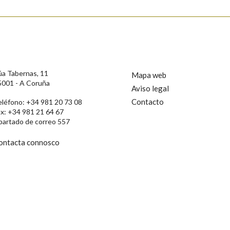
úa Tabernas, 11
Mapa web
5001 - A Coruña
Aviso legal
Contacto
eléfono: +34 981 20 73 08
ax: +34 981 21 64 67
partado de correo 557
ontacta connosco
rotección de Datos de Carácter Persoal, a Real Academia Galega informa a
, así como calquera outra información de carácter persoal, que estes datos
confidencial e incorporados aos seus ficheiros informáticos. Así mesmo, os
ificación, oposición e cancelación dos seus datos poñéndose en contacto
privacidade