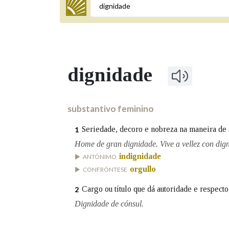
Termo a buscar
dignidade
BUSCAR NOS LEMAS
Comeza por
substantivo feminino
Seriedade, decoro e nobreza na maneira de 
1
Remata por
Home de gran dignidade. Vive a vellez con dig
indignidade
ANTÓNIMO
orgullo
CONFRÓNTESE
Contén
Cargo ou título que dá autoridade e respecto
2
Dignidade de cónsul.
OUTRAS OPCIÓNS DE BUSCA