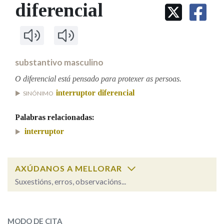
IDENTIDADE CORPORATIVA
diferencial
Facebook
Twitter
Youtube
Instagram
Bluesky
BUSCAR NOS LEMAS
FIGURAS HOMENAXEADAS
MARCIAL DEL ADALID
HISTORIA
Comeza por
CASA-MUSEO EMILIA PARDO
BAZÁN
60 ANOS DLG
PRIMAVERA DAS LETRAS
substantivo masculino
Remata por
PORTAL DAS PALABRAS
O diferencial está pensado para protexer as persoas.
interruptor diferencial
SINÓNIMO
Contén
Palabras relacionadas:
interruptor
BUSCAR NO CONTIDO
AXÚDANOS A MELLORAR
Nas definicións
Suxestións, erros, observacións...
diferencial
SOBRE A PALABRA:
Nos exemplos
MODO DE CITA