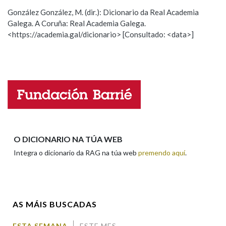
ESCOLLE UNHA OPCIÓN:
González González, M. (dir.): Dicionario da Real Academia
Galega. A Coruña: Real Academia Galega.
Observación
Hai un erro na palabra
Na fraseoloxía
<https://academia.gal/dicionario> [Consultado: <data>]
Propoño mellorar a definición
Actualización
Falta unha voz
OUTRAS OPCIÓNS DE BUSCA
Nome
Marcas gramaticais
Pertence a
Apelidos
O DICIONARIO NA TÚA WEB
Integra o dicionario da RAG na túa web
premendo aquí
.
LIMPAR
BUSCA
Enderezo electrónico
AS MÁIS BUSCADAS
Comentario
ESTA SEMANA
ESTE MES