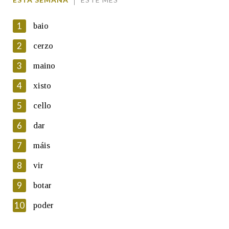
1
baio
2
cerzo
3
maino
En cumprimento da normativa vixente en materia de
Protección de Datos de Carácter Persoal, a Real Academia
4
xisto
Galega informa a aqueles usuarios que faciliten o seu correo
electrónico, así como calquera outra información de carácter
5
cello
persoal, que estes datos serán obxecto de tratamento
automatizado de carácter confidencial e incorporados aos seus
6
dar
ficheiros informáticos. Así mesmo, os usuarios poderán exercer o
seu dereito de acceso, rectificación, oposición e cancelación dos
7
máis
seus datos poñéndose en contacto connosco.
8
vir
Lin e acepto as condicións da política de
privacidade
9
botar
Introduce o código que aparece na imaxe:
10
poder