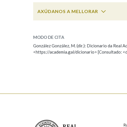
AXÚDANOS A MELLORAR
Marcas gramaticais
desproveito
SOBRE A PALABRA:
MODO DE CITA
ESCOLLE UNHA OPCIÓN:
González González, M. (dir.): Dicionario da Real
<https://academia.gal/dicionario> [Consultado: <
Observación
Hai un erro na palabra
Falta unha voz
Nome
Apelido
Enderezo electrónico
Real Academia Galega
R