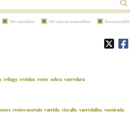
Ver exemplos
Ver marcas expandidas
Busca prediti
BUSCAR NO CONTIDO
Nas definicións
o
refugo
residuo
resto
sobra
varredura
,
,
,
,
,
Nos exemplos
Na fraseoloxía
poxos
restos mortais
varrido
ciscallo
varredallas
vasoirada
,
,
,
,
,
,