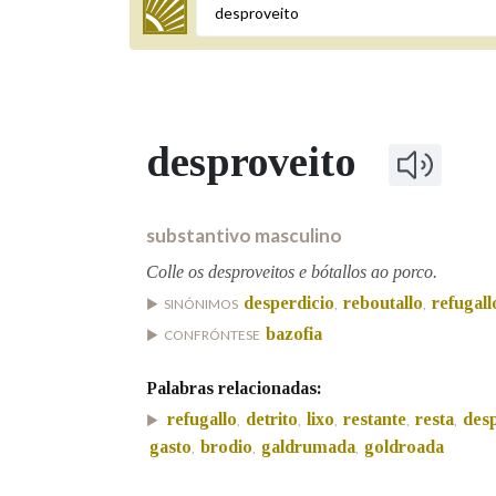
Termo a buscar
desproveito
BUSCAR NOS LEMAS
Comeza por
substantivo masculino
Colle os desproveitos e bótallos ao porco.
desperdicio
reboutallo
refugall
SINÓNIMOS
,
,
Remata por
bazofia
CONFRÓNTESE
Palabras relacionadas:
Contén
refugallo
detrito
lixo
restante
resta
des
,
,
,
,
,
gasto
brodio
galdrumada
goldroada
,
,
,
OUTRAS OPCIÓNS DE BUSCA