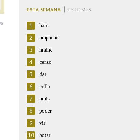
ESTA SEMANA
ESTE MES
va
1
baio
2
mapache
3
maino
4
cerzo
5
dar
6
cello
7
mais
8
poder
9
vir
10
botar