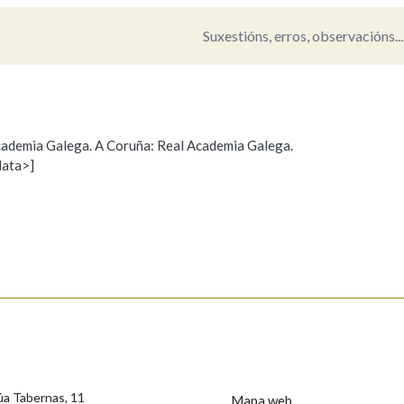
Suxestións, erros, observacións...
Pertence a
AXUDA NA BUSCA
LIMPAR
BUSCA
 Academia Galega. A Coruña: Real Academia Galega.
data>]
Propoño mellorar a definición
Actualización
s
úa Tabernas, 11
Mapa web