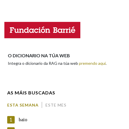
Falta unha voz
Na fraseoloxía
Nome
OUTRAS OPCIÓNS DE BUSCA
Apelidos
Marcas gramaticais
O DICIONARIO NA TÚA WEB
Integra o dicionario da RAG na túa web
premendo aquí
.
Pertence a
Enderezo electrónico
AS MÁIS BUSCADAS
LIMPAR
BUSCA
Comentario
ESTA SEMANA
ESTE MES
1
baio