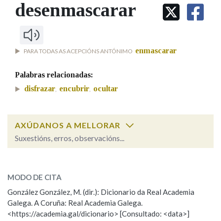
IDENTIDADE CORPORATIVA
desenmascarar
Facebook
Twitter
Youtube
Instagram
Bluesky
BUSCAR NOS LEMAS
FIGURAS HOMENAXEADAS
MARCIAL DEL ADALID
HISTORIA
Comeza por
CASA-MUSEO EMILIA PARDO
BAZÁN
60 ANOS DLG
enmascarar
PARA TODAS AS ACEPCIÓNS ANTÓNIMO
PRIMAVERA DAS LETRAS
Remata por
PORTAL DAS PALABRAS
Palabras relacionadas:
disfrazar
encubrir
ocultar
,
,
Contén
AXÚDANOS A MELLORAR
Suxestións, erros, observacións...
BUSCAR NO CONTIDO
desenmascarar
SOBRE A PALABRA:
Nas definicións
MODO DE CITA
ESCOLLE UNHA OPCIÓN:
González González, M. (dir.): Dicionario da Real Academia
Galega. A Coruña: Real Academia Galega.
Observación
Hai un erro na palabra
Nos exemplos
<https://academia.gal/dicionario> [Consultado: <data>]
Propoño mellorar a definición
Actualización