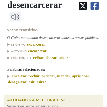
IDENTIDADE CORPORATIVA
desencarcerar
Facebook
Twitter
Youtube
Instagram
Bluesky
BUSCAR NOS LEMAS
FIGURAS HOMENAXEADAS
MARCIAL DEL ADALID
HISTORIA
Comeza por
CASA-MUSEO EMILIA PARDO
BAZÁN
60 ANOS DLG
PRIMAVERA DAS LETRAS
verbo transitivo
Remata por
PORTAL DAS PALABRAS
O Goberno mandou desencarcerar todos os presos políticos.
excarcerar
SINÓNIMO
encarcerar
ANTÓNIMO
Contén
ceibar
liberar
soltar
CONFRÓNTESE
,
,
Palabras relacionadas:
BUSCAR NO CONTIDO
encerrar
recluír
prender
mandar
aprisionar
,
,
,
,
,
desagarrar
asir
asirse
,
,
Nas definicións
AXÚDANOS A MELLORAR
Nos exemplos
Suxestións, erros, observacións...