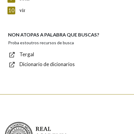
Introduce o código que aparece na imaxe:
10
vir
NON ATOPAS A PALABRA QUE BUSCAS?
Texto de verificación
Proba estoutros recursos de busca
Tergal
Dicionario de dicionarios
Enviar
Real Academia Galega