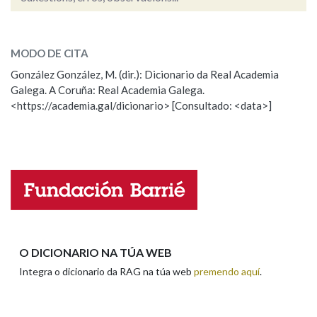
desencarcerar
SOBRE A PALABRA:
Na fraseoloxía
MODO DE CITA
ESCOLLE UNHA OPCIÓN:
González González, M. (dir.): Dicionario da Real Academia
Galega. A Coruña: Real Academia Galega.
Observación
Hai un erro na palabra
OUTRAS OPCIÓNS DE BUSCA
<https://academia.gal/dicionario> [Consultado: <data>]
Propoño mellorar a definición
Actualización
Marcas gramaticais
Falta unha voz
Nome
Pertence a
Apelidos
LIMPAR
BUSCA
O DICIONARIO NA TÚA WEB
Integra o dicionario da RAG na túa web
premendo aquí
.
Enderezo electrónico