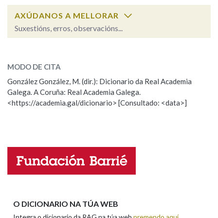
AXÚDANOS A MELLORAR
Na fraseoloxía
Suxestións, erros, observacións...
desapercibido
SOBRE A PALABRA:
MODO DE CITA
ESCOLLE UNHA OPCIÓN:
OUTRAS OPCIÓNS DE BUSCA
González González, M. (dir.): Dicionario da Real Academia
Marcas gramaticais
Galega. A Coruña: Real Academia Galega.
Observación
Hai un erro na palabra
<https://academia.gal/dicionario> [Consultado: <data>]
Propoño mellorar a definición
Actualización
Falta unha voz
Pertence a
Nome
LIMPAR
BUSCA
Apelidos
O DICIONARIO NA TÚA WEB
Integra o dicionario da RAG na túa web
premendo aquí
.