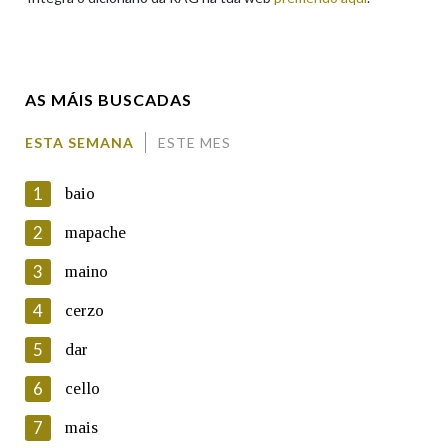
Enderezo electrónico
AS MÁIS BUSCADAS
Comentario
ESTA SEMANA
ESTE MES
1
baio
2
mapache
3
maino
En cumprimento da normativa vixente en materia de
Protección de Datos de Carácter Persoal, a Real Academia
4
cerzo
Galega informa a aqueles usuarios que faciliten o seu correo
electrónico, así como calquera outra información de carácter
5
dar
persoal, que estes datos serán obxecto de tratamento
automatizado de carácter confidencial e incorporados aos seus
6
cello
ficheiros informáticos. Así mesmo, os usuarios poderán exercer o
seu dereito de acceso, rectificación, oposición e cancelación dos
7
mais
seus datos poñéndose en contacto connosco.