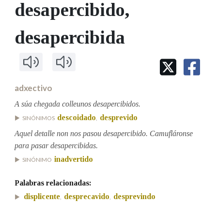
IDENTIDADE CORPORATIVA
desapercibido
,
Facebook
Twitter
Youtube
Instagram
Bluesky
BUSCAR NOS LEMAS
FIGURAS HOMENAXEADAS
MARCIAL DEL ADALID
HISTORIA
Comeza por
desapercibida
CASA-MUSEO EMILIA PARDO
BAZÁN
60 ANOS DLG
PRIMAVERA DAS LETRAS
Remata por
PORTAL DAS PALABRAS
adxectivo
A súa chegada colleunos desapercibidos.
Contén
descoidado
desprevido
SINÓNIMOS
,
Aquel detalle non nos pasou desapercibido. Camufláronse
para pasar desapercibidas.
BUSCAR NO CONTIDO
inadvertido
SINÓNIMO
Nas definicións
Palabras relacionadas:
displicente
desprecavido
desprevindo
,
,
Nos exemplos