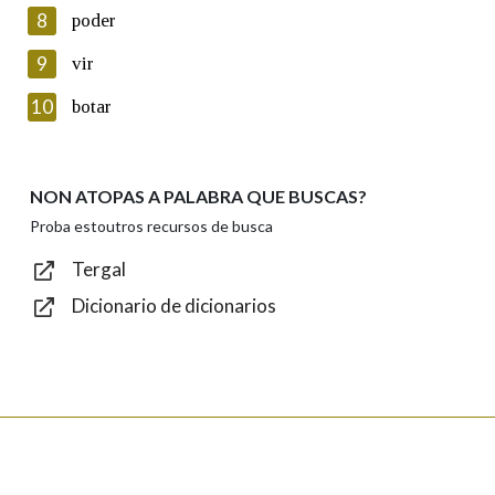
8
poder
Lin e acepto as condicións da política de
privacidade
9
vir
Introduce o código que aparece na imaxe:
10
botar
NON ATOPAS A PALABRA QUE BUSCAS?
Texto de verificación
Proba estoutros recursos de busca
Tergal
Dicionario de dicionarios
Enviar