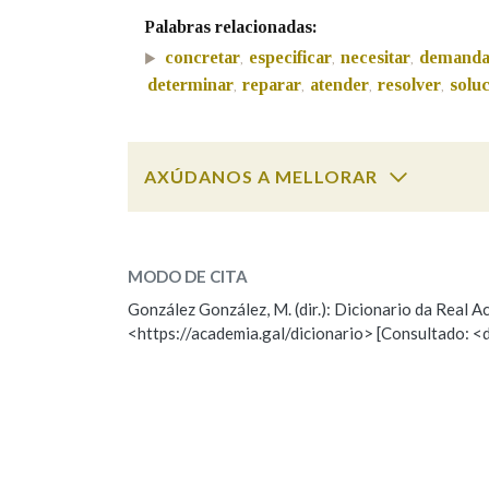
Palabras relacionadas:
Marcas gramaticais
concretar
especificar
necesitar
demanda
,
,
,
determinar
reparar
atender
resolver
solu
,
,
,
,
AXÚDANOS A MELLORAR
definir
SOBRE A PALABRA:
MODO DE CITA
ESCOLLE UNHA OPCIÓN:
González González, M. (dir.): Dicionario da Real
<https://academia.gal/dicionario> [Consultado: <
Observación
Hai un erro na palabra
Falta unha voz
Nome
Apelido