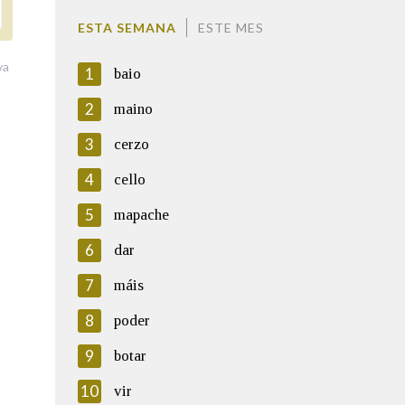
ESTA SEMANA
ESTE MES
va
1
baio
2
maino
3
cerzo
4
cello
5
mapache
6
dar
7
máis
8
poder
9
botar
10
vir