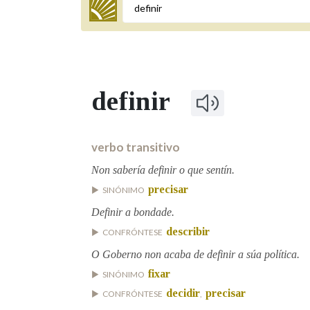
Termo a buscar
definir
BUSCAR NOS LEMAS
Comeza por
verbo transitivo
Non sabería definir o que sentín.
precisar
SINÓNIMO
Remata por
Definir a bondade.
describir
CONFRÓNTESE
Contén
O Goberno non acaba de definir a súa política.
fixar
SINÓNIMO
decidir
precisar
CONFRÓNTESE
,
OUTRAS OPCIÓNS DE BUSCA