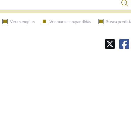
Ver exemplos
Ver marcas expandidas
Busca prediti
BUSCAR NO CONTIDO
Nas definicións
Nos exemplos
Na fraseoloxía