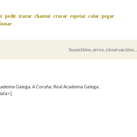
Pertence a
r
pedir
trazar
chantar
cravar
espetar
colar
pegar
,
,
,
,
,
,
,
,
cionar
AXUDA NA BUSCA
LIMPAR
BUSCA
Suxestións, erros, observacións...
 Academia Galega. A Coruña: Real Academia Galega.
data>]
Propoño mellorar a definición
Actualización
s