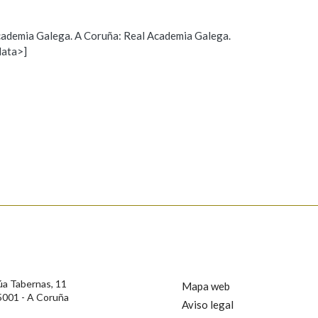
Pertence a
 Academia Galega. A Coruña: Real Academia Galega.
data>]
Propoño mellorar a definición
Actualización
AXUDA NA BUSCA
LIMPAR
BUSCA
s
úa Tabernas, 11
Mapa web
5001 - A Coruña
Aviso legal