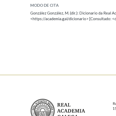
MODO DE CITA
ESCOLLE UNHA OPCIÓN:
Marcas gramaticais
González González, M. (dir.): Dicionario da Real
<https://academia.gal/dicionario> [Consultado: <
Observación
Hai un erro na palabra
Falta unha voz
Nome
Apelido
Enderezo electrónico
Comentario
Real Academia Galega
R
1