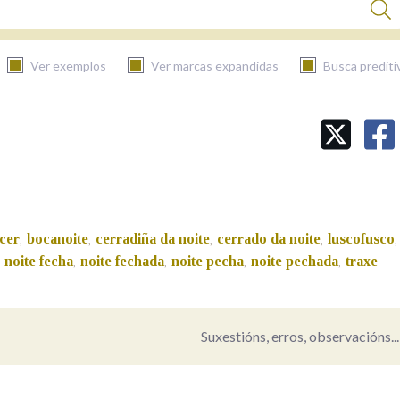
Ver exemplos
Ver marcas expandidas
Busca prediti
BUSCAR NO CONTIDO
Nas definicións
cer
bocanoite
cerradiña da noite
cerrado da noite
luscofusco
,
,
,
,
,
Nos exemplos
noite fecha
noite fechada
noite pecha
noite pechada
traxe
,
,
,
,
,
Na fraseoloxía
Suxestións, erros, observacións...