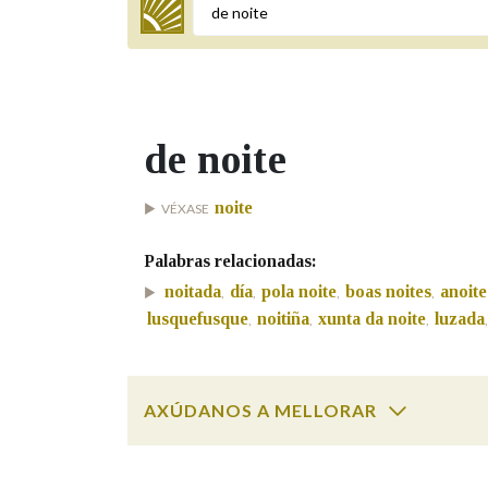
Termo a buscar
de noite
BUSCAR NOS LEMAS
noite
VÉXASE
Comeza por
Palabras relacionadas:
noitada
día
pola noite
boas noites
anoite
,
,
,
,
Remata por
lusquefusque
noitiña
xunta da noite
luzada
,
,
,
Contén
AXÚDANOS A MELLORAR
de noite
SOBRE A PALABRA:
OUTRAS OPCIÓNS DE BUSCA