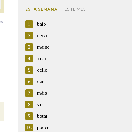
ESTA SEMANA
ESTE MES
va
1
baio
2
cerzo
3
maino
4
xisto
5
cello
6
dar
7
máis
8
vir
9
botar
10
poder