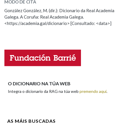
MODO DE CITA
ESCOLLE UNHA OPCIÓN:
González González, M. (dir.): Dicionario da Real Academia
Na fraseoloxía
Galega. A Coruña: Real Academia Galega.
Observación
Hai un erro na palabra
<https://academia.gal/dicionario> [Consultado: <data>]
Propoño mellorar a definición
Actualización
Falta unha voz
OUTRAS OPCIÓNS DE BUSCA
Marcas gramaticais
Nome
Pertence a
Apelidos
O DICIONARIO NA TÚA WEB
Integra o dicionario da RAG na túa web
premendo aquí
.
LIMPAR
BUSCA
Enderezo electrónico
AS MÁIS BUSCADAS
Comentario