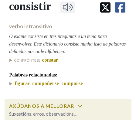
IDENTIDADE CORPORATIVA
consistir
Facebook
Twitter
Youtube
Instagram
Bluesky
BUSCAR NOS LEMAS
FIGURAS HOMENAXEADAS
MARCIAL DEL ADALID
HISTORIA
Comeza por
CASA-MUSEO EMILIA PARDO
verbo intransitivo
BAZÁN
60 ANOS DLG
PRIMAVERA DAS LETRAS
O exame consiste en tres preguntas e un tema para
Remata por
desenvolver. Este dicionario consiste nunha lista de palabras
PORTAL DAS PALABRAS
definidas por orde alfabética.
constar
CONFRÓNTESE
Contén
Palabras relacionadas:
figurar
compoñerse
comporse
,
,
BUSCAR NO CONTIDO
AXÚDANOS A MELLORAR
Nas definicións
Suxestións, erros, observacións...
consistir
SOBRE A PALABRA:
Nos exemplos