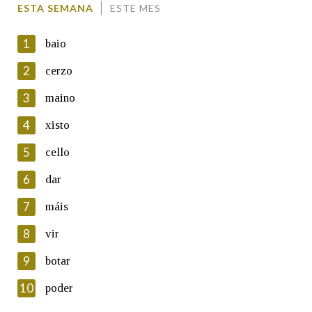
ESTA SEMANA
ESTE MES
1
baio
2
cerzo
3
maino
En cumprimento da normativa vixente en materia de
Protección de Datos de Carácter Persoal, a Real Academia
4
xisto
Galega informa a aqueles usuarios que faciliten o seu correo
electrónico, así como calquera outra información de carácter
5
cello
persoal, que estes datos serán obxecto de tratamento
automatizado de carácter confidencial e incorporados aos seus
6
dar
ficheiros informáticos. Así mesmo, os usuarios poderán exercer o
seu dereito de acceso, rectificación, oposición e cancelación dos
7
máis
seus datos poñéndose en contacto connosco.
8
vir
Lin e acepto as condicións da política de
privacidade
9
botar
Introduce o código que aparece na imaxe:
10
poder