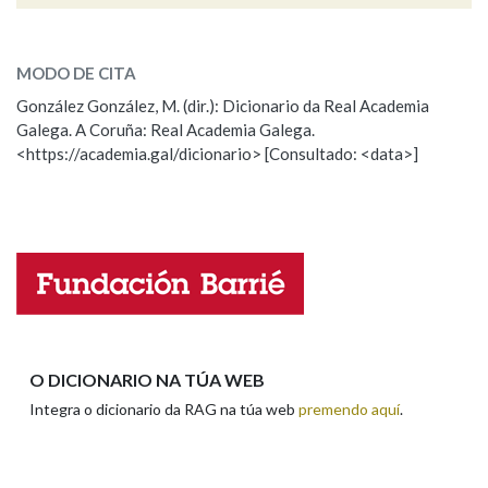
congoxa
SOBRE A PALABRA:
Na fraseoloxía
MODO DE CITA
ESCOLLE UNHA OPCIÓN:
González González, M. (dir.): Dicionario da Real Academia
Galega. A Coruña: Real Academia Galega.
Observación
Hai un erro na palabra
<https://academia.gal/dicionario> [Consultado: <data>]
OUTRAS OPCIÓNS DE BUSCA
Propoño mellorar a definición
Actualización
Marcas gramaticais
Falta unha voz
Nome
Pertence a
Apelidos
O DICIONARIO NA TÚA WEB
LIMPAR
BUSCA
Integra o dicionario da RAG na túa web
premendo aquí
.
Enderezo electrónico