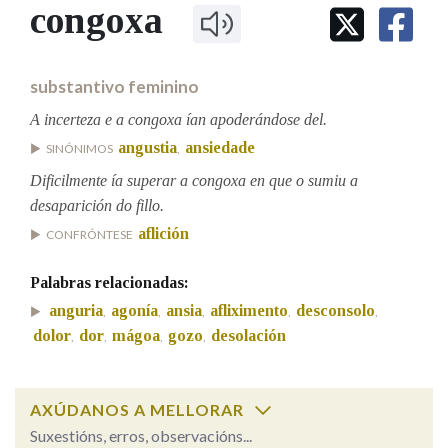
IDENTIDADE CORPORATIVA
congoxa
Facebook
Twitter
Youtube
Instagram
Bluesky
BUSCAR NOS LEMAS
FIGURAS HOMENAXEADAS
MARCIAL DEL ADALID
HISTORIA
Comeza por
CASA-MUSEO EMILIA PARDO
substantivo feminino
BAZÁN
60 ANOS DLG
PRIMAVERA DAS LETRAS
A incerteza e a congoxa ían apoderándose del.
Remata por
angustia
ansiedade
PORTAL DAS PALABRAS
SINÓNIMOS
,
Dificilmente ía superar a congoxa en que o sumiu a
desaparición do fillo.
Contén
aflición
CONFRÓNTESE
Palabras relacionadas:
BUSCAR NO CONTIDO
anguria
agonía
ansia
afliximento
desconsolo
,
,
,
,
,
dolor
dor
mágoa
gozo
desolación
,
,
,
,
Nas definicións
AXÚDANOS A MELLORAR
Nos exemplos
Suxestións, erros, observacións...