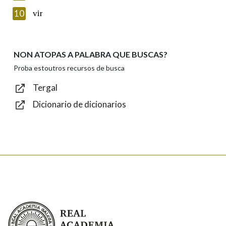
Introduce o código que aparece na imaxe:
10
vir
NON ATOPAS A PALABRA QUE BUSCAS?
Texto de verificación
Proba estoutros recursos de busca
Tergal
Dicionario de dicionarios
Enviar
Real Academia Galega