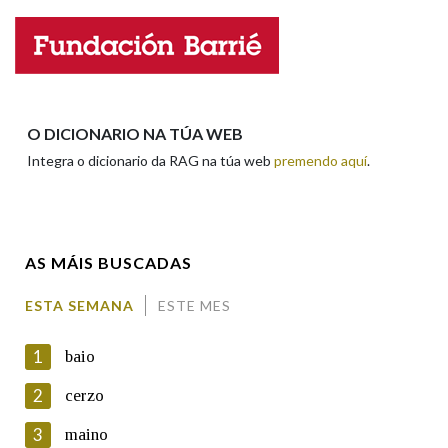
Nome
Apelidos
O DICIONARIO NA TÚA WEB
Integra o dicionario da RAG na túa web
premendo aquí
.
Enderezo electrónico
AS MÁIS BUSCADAS
Comentario
ESTA SEMANA
ESTE MES
1
baio
2
cerzo
3
maino
En cumprimento da normativa vixente en materia de