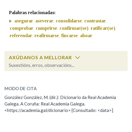
Palabras relacionadas:
Na fraseoloxía
asegurar
aseverar
consolidarse
contrastar
,
,
,
,
comprobar
cumprirse
confirmar(se)
ratificar(se)
,
,
,
,
referendar
reafirmarse
fincarse
aboar
,
,
,
OUTRAS OPCIÓNS DE BUSCA
Marcas gramaticais
AXÚDANOS A MELLORAR
Suxestións, erros, observacións...
confirmar
Pertence a
SOBRE A PALABRA:
MODO DE CITA
ESCOLLE UNHA OPCIÓN:
González González, M. (dir.): Dicionario da Real Academia
LIMPAR
BUSCA
Galega. A Coruña: Real Academia Galega.
Observación
Hai un erro na palabra
<https://academia.gal/dicionario> [Consultado: <data>]
Propoño mellorar a definición
Actualización
Falta unha voz