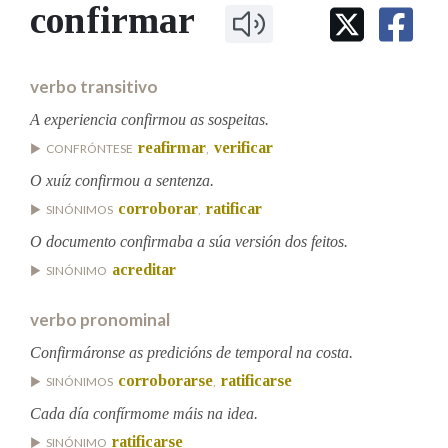
IDENTIDADE CORPORATIVA
confirmar
Facebook
Twitter
Youtube
Instagram
Bluesky
BUSCAR NOS LEMAS
FIGURAS HOMENAXEADAS
MARCIAL DEL ADALID
HISTORIA
Comeza por
CASA-MUSEO EMILIA PARDO
verbo transitivo
BAZÁN
60 ANOS DLG
PRIMAVERA DAS LETRAS
A experiencia confirmou as sospeitas.
Remata por
reafirmar
verificar
PORTAL DAS PALABRAS
CONFRÓNTESE
,
O xuíz confirmou a sentenza.
corroborar
ratificar
SINÓNIMOS
,
Contén
O documento confirmaba a súa versión dos feitos.
acreditar
SINÓNIMO
BUSCAR NO CONTIDO
verbo pronominal
Nas definicións
Confirmáronse as predicións de temporal na costa.
corroborarse
ratificarse
SINÓNIMOS
,
Cada día confírmome máis na idea.
Nos exemplos
ratificarse
SINÓNIMO