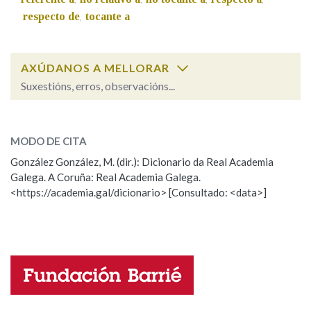
respecto de
tocante a
,
Na fraseoloxía
AXÚDANOS A MELLORAR
Suxestións, erros, observacións...
OUTRAS OPCIÓNS DE BUSCA
competir
SOBRE A PALABRA:
Marcas gramaticais
MODO DE CITA
ESCOLLE UNHA OPCIÓN:
González González, M. (dir.): Dicionario da Real Academia
Galega. A Coruña: Real Academia Galega.
Observación
Hai un erro na palabra
Pertence a
<https://academia.gal/dicionario> [Consultado: <data>]
Propoño mellorar a definición
Actualización
Falta unha voz
LIMPAR
BUSCA
Nome