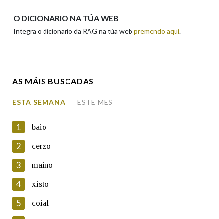
Apelidos
O DICIONARIO NA TÚA WEB
Integra o dicionario da RAG na túa web
premendo aquí
.
Enderezo electrónico
AS MÁIS BUSCADAS
Comentario
ESTA SEMANA
ESTE MES
1
baio
2
cerzo
3
maino
En cumprimento da normativa vixente en materia de
Protección de Datos de Carácter Persoal, a Real Academia
4
xisto
Galega informa a aqueles usuarios que faciliten o seu correo
electrónico, así como calquera outra información de carácter
5
coial
persoal, que estes datos serán obxecto de tratamento
automatizado de carácter confidencial e incorporados aos seus