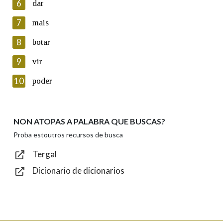
6
dar
ficheiros informáticos. Así mesmo, os usuarios poderán exercer o
seu dereito de acceso, rectificación, oposición e cancelación dos
7
mais
seus datos poñéndose en contacto connosco.
8
botar
Lin e acepto as condicións da política de
privacidade
9
vir
Introduce o código que aparece na imaxe:
10
poder
NON ATOPAS A PALABRA QUE BUSCAS?
Texto de verificación
Proba estoutros recursos de busca
Tergal
Dicionario de dicionarios
Enviar