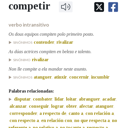
IDENTIDADE CORPORATIVA
competir
Facebook
Twitter
Youtube
Instagram
Bluesky
BUSCAR NOS LEMAS
FIGURAS HOMENAXEADAS
MARCIAL DEL ADALID
HISTORIA
Comeza por
CASA-MUSEO EMILIA PARDO
verbo intransitivo
BAZÁN
60 ANOS DLG
PRIMAVERA DAS LETRAS
Os dous equipos compiten polo primeiro posto.
Remata por
contender
rivalizar
PORTAL DAS PALABRAS
SINÓNIMOS
,
As dúas actrices compiten en beleza e talento.
rivalizar
SINÓNIMO
Contén
Non lle compite a ela mandar neste asunto.
atanguer
atinxir
concernir
incumbir
SINÓNIMOS
,
,
,
BUSCAR NO CONTIDO
Palabras relacionadas:
disputar
combater
lidar
loitar
abranguer
acadar
,
,
,
,
,
,
Nas definicións
alcanzar
conseguir
lograr
obter
afectar
atanguer
,
,
,
,
,
,
corresponder
a respecto de
canto a
con relación a
,
,
,
,
con respecto a
en relación con
no que respecta a
no
,
,
,
Nos exemplos
referente a
no relativo a
no tocante a
respecto a
,
,
,
,