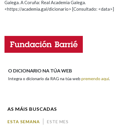
Galega. A Coruña: Real Academia Galega.
Observación
Hai un erro na palabra
<https://academia.gal/dicionario> [Consultado: <data>]
Propoño mellorar a definición
Actualización
Na fraseoloxía
Falta unha voz
Nome
OUTRAS OPCIÓNS DE BUSCA
Marcas gramaticais
Apelidos
O DICIONARIO NA TÚA WEB
Pertence a
Integra o dicionario da RAG na túa web
premendo aquí
.
Enderezo electrónico
LIMPAR
BUSCA
AS MÁIS BUSCADAS
Comentario
ESTA SEMANA
ESTE MES