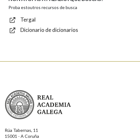
Texto de verificación
Proba estoutros recursos de busca
Tergal
Dicionario de dicionarios
Enviar
Real Academia Galega
Rúa Tabernas, 11
15001 - A Coruña