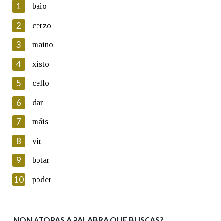
1
baio
2
cerzo
3
maino
En cumprimento da normativa vixente en materia de
Protección de Datos de Carácter Persoal, a Real Academia
4
xisto
Galega informa a aqueles usuarios que faciliten o seu correo
electrónico, así como calquera outra información de carácter
5
cello
persoal, que estes datos serán obxecto de tratamento
automatizado de carácter confidencial e incorporados aos seus
6
dar
ficheiros informáticos. Así mesmo, os usuarios poderán exercer o
seu dereito de acceso, rectificación, oposición e cancelación dos
7
máis
seus datos poñéndose en contacto connosco.
8
vir
Lin e acepto as condicións da política de
privacidade
9
botar
Introduce o código que aparece na imaxe:
10
poder
NON ATOPAS A PALABRA QUE BUSCAS?