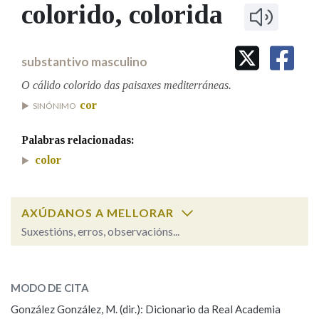
IDENTIDADE CORPORATIVA
colorido
, colorida
Facebook
Twitter
Youtube
Instagram
Bluesky
BUSCAR NOS LEMAS
FIGURAS HOMENAXEADAS
MARCIAL DEL ADALID
HISTORIA
Comeza por
CASA-MUSEO EMILIA PARDO
substantivo masculino
BAZÁN
60 ANOS DLG
PRIMAVERA DAS LETRAS
O cálido colorido das paisaxes mediterráneas.
Remata por
cor
PORTAL DAS PALABRAS
SINÓNIMO
Palabras relacionadas:
Contén
color
AXÚDANOS A MELLORAR
BUSCAR NO CONTIDO
Suxestións, erros, observacións...
Nas definicións
colorido
SOBRE A PALABRA:
MODO DE CITA
ESCOLLE UNHA OPCIÓN:
Nos exemplos
González González, M. (dir.): Dicionario da Real Academia