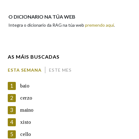
Nome
O DICIONARIO NA TÚA WEB
Integra o dicionario da RAG na túa web
premendo aquí
.
Apelidos
AS MÁIS BUSCADAS
Enderezo electrónico
ESTA SEMANA
ESTE MES
1
baio
Comentario
2
cerzo
3
maino
4
xisto
5
cello
En cumprimento da normativa vixente en materia de