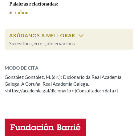
Palabras relacionadas:
colmo
Na fraseoloxía
AXÚDANOS A MELLORAR
Suxestións, erros, observacións...
OUTRAS OPCIÓNS DE BUSCA
Cal é a palabra?
Marcas gramaticais
colmeira
MODO DE CITA
González González, M. (dir.): Dicionario da Real Academia
colmeiro, colmeira
Pertence a
Galega. A Coruña: Real Academia Galega.
<https://academia.gal/dicionario> [Consultado: <data>]
ESCOLLE UNHA OPCIÓN:
LIMPAR
BUSCA
Observación
Hai un erro na palabra
Propoño mellorar a definición
Actualización
Falta unha voz