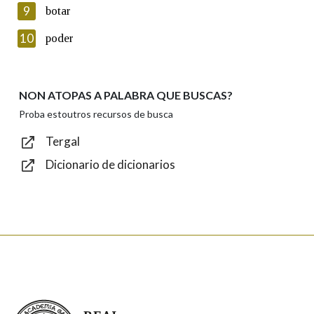
privacidade
9
botar
Introduce o código que aparece na imaxe:
10
poder
NON ATOPAS A PALABRA QUE BUSCAS?
Texto de verificación
Proba estoutros recursos de busca
Tergal
Dicionario de dicionarios
Enviar
Real Academia Galega