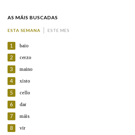
Enderezo electrónico
AS MÁIS BUSCADAS
Comentario
ESTA SEMANA
ESTE MES
1
baio
2
cerzo
3
maino
En cumprimento da normativa vixente en materia de
Protección de Datos de Carácter Persoal, a Real Academia
4
xisto
Galega informa a aqueles usuarios que faciliten o seu correo
electrónico, así como calquera outra información de carácter
5
cello
persoal, que estes datos serán obxecto de tratamento
automatizado de carácter confidencial e incorporados aos seus
6
dar
ficheiros informáticos. Así mesmo, os usuarios poderán exercer o
seu dereito de acceso, rectificación, oposición e cancelación dos
7
máis
seus datos poñéndose en contacto connosco.
8
vir
Lin e acepto as condicións da política de