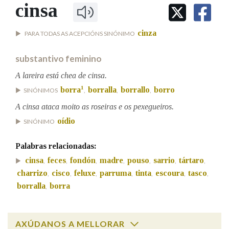
IDENTIDADE CORPORATIVA
cinsa
Facebook
Twitter
Youtube
Instagram
Bluesky
BUSCAR NOS LEMAS
FIGURAS HOMENAXEADAS
MARCIAL DEL ADALID
HISTORIA
Comeza por
cinza
PARA TODAS AS ACEPCIÓNS SINÓNIMO
CASA-MUSEO EMILIA PARDO
BAZÁN
60 ANOS DLG
substantivo feminino
PRIMAVERA DAS LETRAS
Remata por
A lareira está chea de cinsa.
PORTAL DAS PALABRAS
1
borra
borralla
borrallo
borro
SINÓNIMOS
,
,
,
A cinsa ataca moito as roseiras e os pexegueiros.
Contén
oídio
SINÓNIMO
Palabras relacionadas:
BUSCAR NO CONTIDO
cinsa
feces
fondón
madre
pouso
sarrio
tártaro
,
,
,
,
,
,
,
charrizo
cisco
feluxe
parruma
tinta
escoura
tasco
,
,
,
,
,
,
,
Nas definicións
borralla
borra
,
Nos exemplos
AXÚDANOS A MELLORAR