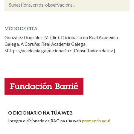
Suxestións, erros, observacións...
cinsa
Na fraseoloxía
SOBRE A PALABRA:
MODO DE CITA
ESCOLLE UNHA OPCIÓN:
González González, M. (dir.): Dicionario da Real Academia
OUTRAS OPCIÓNS DE BUSCA
Galega. A Coruña: Real Academia Galega.
Observación
Hai un erro na palabra
<https://academia.gal/dicionario> [Consultado: <data>]
Propoño mellorar a definición
Actualización
Marcas gramaticais
Falta unha voz
Pertence a
Nome
LIMPAR
BUSCA
Apelidos
O DICIONARIO NA TÚA WEB
Integra o dicionario da RAG na túa web
premendo aquí
.