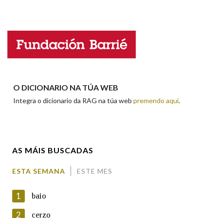
Falta unha voz
Na fraseoloxía
Nome
OUTRAS OPCIÓNS DE BUSCA
Apelidos
O DICIONARIO NA TÚA WEB
Marcas gramaticais
Integra o dicionario da RAG na túa web
premendo aquí
.
Enderezo electrónico
Pertence a
AS MÁIS BUSCADAS
Comentario
LIMPAR
BUSCA
ESTA SEMANA
ESTE MES
1
baio
2
cerzo