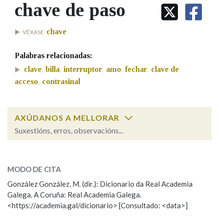
IDENTIDADE CORPORATIVA
chave de paso
Facebook
Twitter
Youtube
Instagram
Bluesky
BUSCAR NOS LEMAS
FIGURAS HOMENAXEADAS
MARCIAL DEL ADALID
HISTORIA
Comeza por
chave
VÉXASE
CASA-MUSEO EMILIA PARDO
BAZÁN
60 ANOS DLG
Palabras relacionadas:
PRIMAVERA DAS LETRAS
Remata por
clave
billa
interruptor
amo
fechar
clave de
,
,
,
,
,
PORTAL DAS PALABRAS
acceso
contrasinal
,
Contén
AXÚDANOS A MELLORAR
Suxestións, erros, observacións...
chave de paso
BUSCAR NO CONTIDO
SOBRE A PALABRA:
MODO DE CITA
Nas definicións
ESCOLLE UNHA OPCIÓN:
González González, M. (dir.): Dicionario da Real Academia
Galega. A Coruña: Real Academia Galega.
Observación
Hai un erro na palabra
<https://academia.gal/dicionario> [Consultado: <data>]
Nos exemplos
Propoño mellorar a definición
Actualización