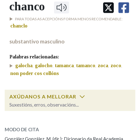
IDENTIDADE CORPORATIVA
chanco
Facebook
Twitter
Youtube
Instagram
Bluesky
BUSCAR NOS LEMAS
FIGURAS HOMENAXEADAS
MARCIAL DEL ADALID
HISTORIA
PARA TODAS AS ACEPCIÓNS FORMA MENOS RECOMENDABLE:
Comeza por
CASA-MUSEO EMILIA PARDO
chanclo
BAZÁN
60 ANOS DLG
PRIMAVERA DAS LETRAS
substantivo masculino
Remata por
PORTAL DAS PALABRAS
Palabras relacionadas:
galocha
galocho
tamanca
tamanco
zoca
zoco
,
,
,
,
,
,
Contén
non poder cos collóns
BUSCAR NO CONTIDO
AXÚDANOS A MELLORAR
Suxestións, erros, observacións...
Nas definicións
chanco
SOBRE A PALABRA:
MODO DE CITA
ESCOLLE UNHA OPCIÓN:
Nos exemplos
González González, M. (dir.): Dicionario da Real Academia