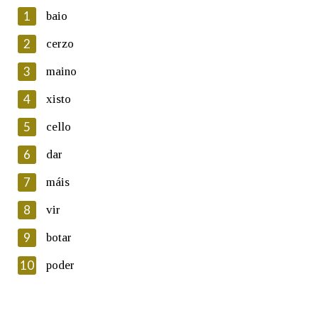
1
baio
2
cerzo
3
maino
En cumprimento da normativa vixente en materia de
Protección de Datos de Carácter Persoal, a Real Academia
4
xisto
Galega informa a aqueles usuarios que faciliten o seu correo
electrónico, así como calquera outra información de carácter
5
cello
persoal, que estes datos serán obxecto de tratamento
automatizado de carácter confidencial e incorporados aos seus
6
dar
ficheiros informáticos. Así mesmo, os usuarios poderán exercer o
seu dereito de acceso, rectificación, oposición e cancelación dos
7
máis
seus datos poñéndose en contacto connosco.
8
vir
Lin e acepto as condicións da política de
privacidade
9
botar
Introduce o código que aparece na imaxe:
10
poder