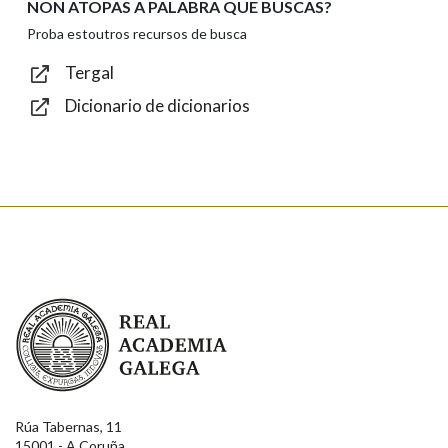
NON ATOPAS A PALABRA QUE BUSCAS?
Texto de verificación
Proba estoutros recursos de busca
Tergal
Dicionario de dicionarios
Enviar
Real Academia Galega
Rúa Tabernas, 11
15001 - A Coruña