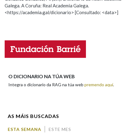
Galega. A Coruña: Real Academia Galega.
Observación
Hai un erro na palabra
<https://academia.gal/dicionario> [Consultado: <data>]
Propoño mellorar a definición
Actualización
Na fraseoloxía
Falta unha voz
OUTRAS OPCIÓNS DE BUSCA
Nome
Marcas gramaticais
Apelidos
O DICIONARIO NA TÚA WEB
Pertence a
Integra o dicionario da RAG na túa web
premendo aquí
.
Enderezo electrónico
LIMPAR
BUSCA
AS MÁIS BUSCADAS
Comentario
ESTA SEMANA
ESTE MES