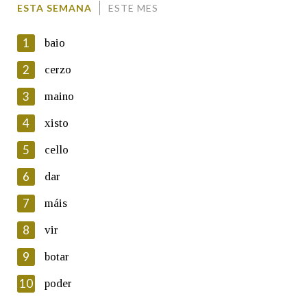
ESTA SEMANA
ESTE MES
1
baio
2
cerzo
3
maino
En cumprimento da normativa vixente en materia de
Protección de Datos de Carácter Persoal, a Real Academia
4
xisto
Galega informa a aqueles usuarios que faciliten o seu correo
electrónico, así como calquera outra información de carácter
5
cello
persoal, que estes datos serán obxecto de tratamento
automatizado de carácter confidencial e incorporados aos seus
6
dar
ficheiros informáticos. Así mesmo, os usuarios poderán exercer o
seu dereito de acceso, rectificación, oposición e cancelación dos
7
máis
seus datos poñéndose en contacto connosco.
8
vir
Lin e acepto as condicións da política de
privacidade
9
botar
Introduce o código que aparece na imaxe:
10
poder