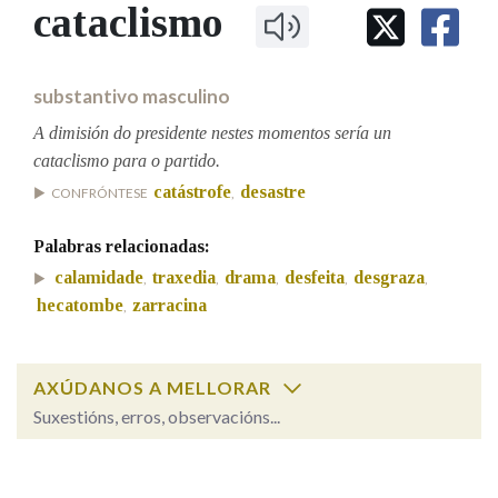
IDENTIDADE CORPORATIVA
cataclismo
Facebook
Twitter
Youtube
Instagram
Bluesky
BUSCAR NOS LEMAS
FIGURAS HOMENAXEADAS
MARCIAL DEL ADALID
HISTORIA
Comeza por
CASA-MUSEO EMILIA PARDO
substantivo masculino
BAZÁN
60 ANOS DLG
PRIMAVERA DAS LETRAS
A dimisión do presidente nestes momentos sería un
Remata por
cataclismo para o partido.
PORTAL DAS PALABRAS
catástrofe
desastre
CONFRÓNTESE
,
Contén
Palabras relacionadas:
calamidade
traxedia
drama
desfeita
desgraza
,
,
,
,
,
hecatombe
zarracina
,
BUSCAR NO CONTIDO
AXÚDANOS A MELLORAR
Nas definicións
Suxestións, erros, observacións...
cataclismo
SOBRE A PALABRA:
Nos exemplos