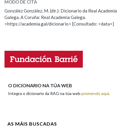
MODO DE CITA
ESCOLLE UNHA OPCIÓN:
González González, M. (dir.): Dicionario da Real Academia
Na fraseoloxía
Galega. A Coruña: Real Academia Galega.
Observación
Hai un erro na palabra
<https://academia.gal/dicionario> [Consultado: <data>]
Propoño mellorar a definición
Actualización
Falta unha voz
OUTRAS OPCIÓNS DE BUSCA
Marcas gramaticais
Nome
Pertence a
Apelidos
O DICIONARIO NA TÚA WEB
Integra o dicionario da RAG na túa web
premendo aquí
.
LIMPAR
BUSCA
Enderezo electrónico
AS MÁIS BUSCADAS
Comentario