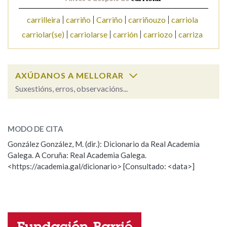
carrilleira
carriño
Carriño
carriñouzo
carriola
Na fraseoloxía
carriolar(se)
carriolarse
carrión
carriozo
carriza
OUTRAS OPCIÓNS DE BUSCA
AXÚDANOS A MELLORAR
Suxestións, erros, observacións...
Marcas gramaticais
carriolar
SOBRE A PALABRA:
MODO DE CITA
ESCOLLE UNHA OPCIÓN:
Pertence a
González González, M. (dir.): Dicionario da Real Academia
Galega. A Coruña: Real Academia Galega.
Observación
Hai un erro na palabra
<https://academia.gal/dicionario> [Consultado: <data>]
Propoño mellorar a definición
Actualización
LIMPAR
BUSCA
Falta unha voz
Nome