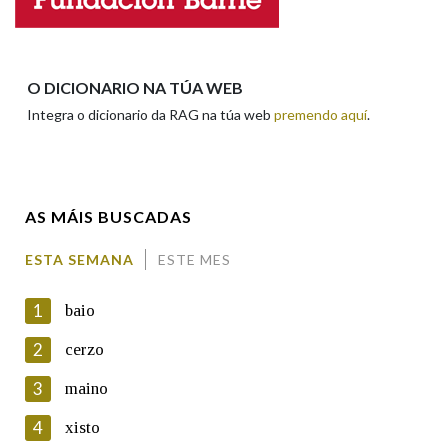
Apelidos
O DICIONARIO NA TÚA WEB
Integra o dicionario da RAG na túa web
premendo aquí
.
Enderezo electrónico
AS MÁIS BUSCADAS
Comentario
ESTA SEMANA
ESTE MES
1
baio
2
cerzo
3
maino
En cumprimento da normativa vixente en materia de
Protección de Datos de Carácter Persoal, a Real Academia
4
xisto
Galega informa a aqueles usuarios que faciliten o seu correo