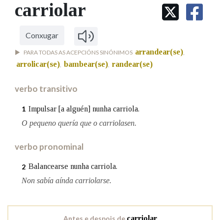
IDENTIDADE CORPORATIVA
carriolar
Facebook
Twitter
Youtube
Instagram
Bluesky
BUSCAR NOS LEMAS
FIGURAS HOMENAXEADAS
MARCIAL DEL ADALID
HISTORIA
Comeza por
CASA-MUSEO EMILIA PARDO
Conxugar
BAZÁN
60 ANOS DLG
arrandear(se)
PARA TODAS AS ACEPCIÓNS SINÓNIMOS
,
PRIMAVERA DAS LETRAS
arrolicar(se)
bambear(se)
randear(se)
,
,
Remata por
PORTAL DAS PALABRAS
verbo transitivo
Contén
Impulsar [a alguén] nunha carriola.
1
O pequeno quería que o carriolasen.
verbo pronominal
BUSCAR NO CONTIDO
Balancearse nunha carriola.
2
Nas definicións
Non sabía aínda carriolarse.
Nos exemplos
Antes e despois de
carriolar