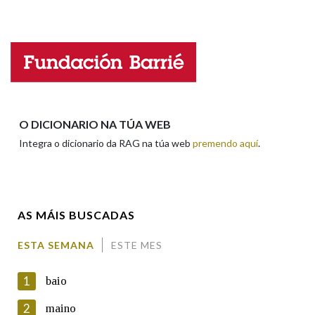
Falta unha voz
Na fraseoloxía
Nome
OUTRAS OPCIÓNS DE BUSCA
Apelidos
O DICIONARIO NA TÚA WEB
Marcas gramaticais
Integra o dicionario da RAG na túa web
premendo aquí
.
Enderezo electrónico
Pertence a
AS MÁIS BUSCADAS
Comentario
LIMPAR
BUSCA
ESTA SEMANA
ESTE MES
1
baio
2
maino