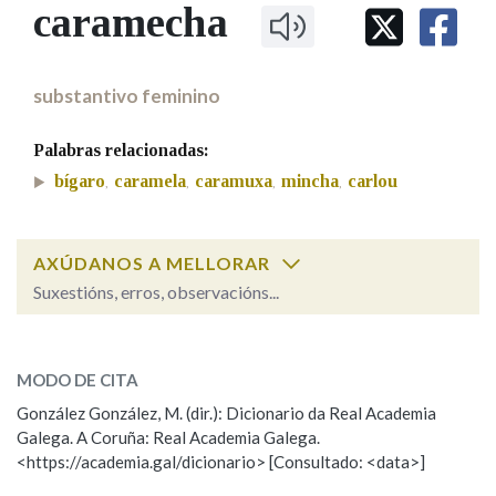
IDENTIDADE CORPORATIVA
caramecha
Facebook
Twitter
Youtube
Instagram
Bluesky
BUSCAR NOS LEMAS
FIGURAS HOMENAXEADAS
MARCIAL DEL ADALID
HISTORIA
Comeza por
CASA-MUSEO EMILIA PARDO
substantivo feminino
BAZÁN
60 ANOS DLG
PRIMAVERA DAS LETRAS
Palabras relacionadas:
Remata por
PORTAL DAS PALABRAS
bígaro
caramela
caramuxa
mincha
carlou
,
,
,
,
Contén
AXÚDANOS A MELLORAR
Suxestións, erros, observacións...
caramecha
BUSCAR NO CONTIDO
SOBRE A PALABRA:
MODO DE CITA
Nas definicións
ESCOLLE UNHA OPCIÓN:
González González, M. (dir.): Dicionario da Real Academia
Galega. A Coruña: Real Academia Galega.
Observación
Hai un erro na palabra
<https://academia.gal/dicionario> [Consultado: <data>]
Nos exemplos
Propoño mellorar a definición
Actualización