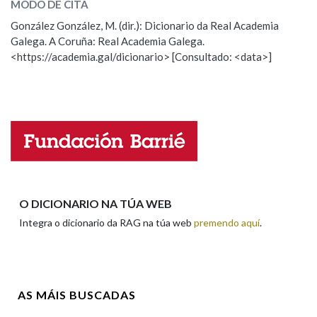
MODO DE CITA
ESCOLLE UNHA OPCIÓN:
González González, M. (dir.): Dicionario da Real Academia
Na fraseoloxía
Galega. A Coruña: Real Academia Galega.
Observación
Hai un erro na palabra
<https://academia.gal/dicionario> [Consultado: <data>]
Propoño mellorar a definición
Actualización
Falta unha voz
OUTRAS OPCIÓNS DE BUSCA
Marcas gramaticais
Nome
Pertence a
Apelidos
O DICIONARIO NA TÚA WEB
Integra o dicionario da RAG na túa web
premendo aquí
.
LIMPAR
BUSCA
Enderezo electrónico
AS MÁIS BUSCADAS
Comentario