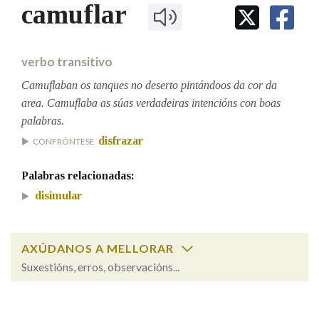
IDENTIDADE CORPORATIVA
camuflar
Facebook
Twitter
Youtube
Instagram
Bluesky
BUSCAR NOS LEMAS
FIGURAS HOMENAXEADAS
MARCIAL DEL ADALID
HISTORIA
Comeza por
CASA-MUSEO EMILIA PARDO
verbo transitivo
BAZÁN
60 ANOS DLG
PRIMAVERA DAS LETRAS
Camuflaban os tanques no deserto pintándoos da cor da
Remata por
area. Camuflaba as súas verdadeiras intencións con boas
PORTAL DAS PALABRAS
palabras.
disfrazar
CONFRÓNTESE
Contén
Palabras relacionadas:
disimular
BUSCAR NO CONTIDO
AXÚDANOS A MELLORAR
Nas definicións
Suxestións, erros, observacións...
camuflar
SOBRE A PALABRA:
Nos exemplos