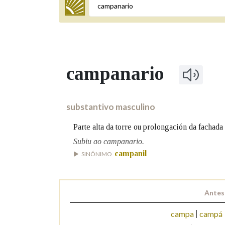
Termo a buscar
campanario
BUSCAR NOS LEMAS
Comeza por
substantivo masculino
Parte alta da torre ou prolongación da fachada
Remata por
Subiu ao campanario.
campanil
SINÓNIMO
Contén
Antes
campa
campá
OUTRAS OPCIÓNS DE BUSCA