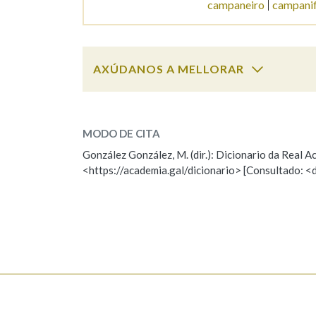
campaneiro
campani
Marcas gramaticais
AXÚDANOS A MELLORAR
campanario
SOBRE A PALABRA:
MODO DE CITA
ESCOLLE UNHA OPCIÓN:
González González, M. (dir.): Dicionario da Real
<https://academia.gal/dicionario> [Consultado: <
Observación
Hai un erro na palabra
Falta unha voz
Nome
Apelido
Enderezo electrónico