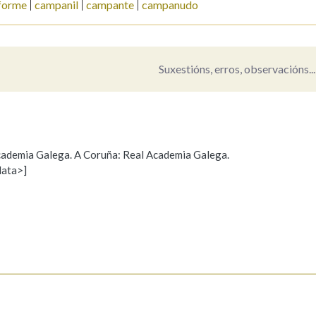
forme
campanil
campante
campanudo
Pertence a
Suxestións, erros, observacións...
AXUDA NA BUSCA
LIMPAR
BUSCA
 Academia Galega. A Coruña: Real Academia Galega.
data>]
Propoño mellorar a definición
Actualización
s