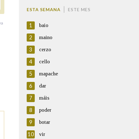
ESTA SEMANA
ESTE MES
va
1
baio
2
maino
3
cerzo
4
cello
5
mapache
6
dar
7
máis
8
poder
9
botar
10
vir