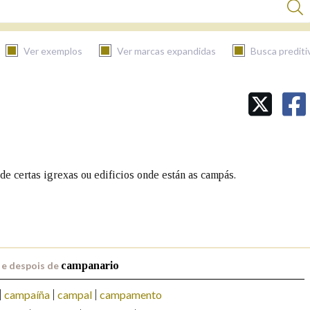
Ver exemplos
Ver marcas expandidas
Busca prediti
BUSCAR NO CONTIDO
Nas definicións
 de certas igrexas ou edificios onde están as campás.
Nos exemplos
Na fraseoloxía
 e despois de
campanario
campaíña
campal
campamento