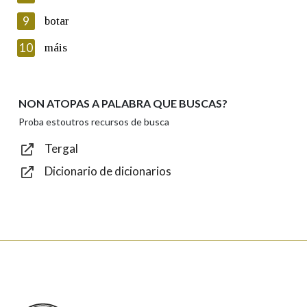
privacidade
9
botar
Introduce o código que aparece na imaxe:
10
máis
NON ATOPAS A PALABRA QUE BUSCAS?
Texto de verificación
Proba estoutros recursos de busca
Tergal
Dicionario de dicionarios
Enviar
Real Academia Galega