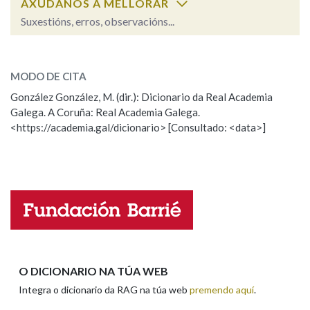
AXÚDANOS A MELLORAR
Suxestións, erros, observacións...
Na fraseoloxía
cagainas
SOBRE A PALABRA:
MODO DE CITA
ESCOLLE UNHA OPCIÓN:
González González, M. (dir.): Dicionario da Real Academia
OUTRAS OPCIÓNS DE BUSCA
Galega. A Coruña: Real Academia Galega.
Observación
Hai un erro na palabra
<https://academia.gal/dicionario> [Consultado: <data>]
Marcas gramaticais
Propoño mellorar a definición
Actualización
Falta unha voz
Pertence a
Nome
LIMPAR
BUSCA
Apelidos
O DICIONARIO NA TÚA WEB
Integra o dicionario da RAG na túa web
premendo aquí
.