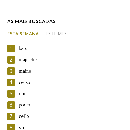
Enderezo electrónico
AS MÁIS BUSCADAS
Comentario
ESTA SEMANA
ESTE MES
1
baio
2
mapache
3
maino
En cumprimento da normativa vixente en materia de
Protección de Datos de Carácter Persoal, a Real Academia
4
cerzo
Galega informa a aqueles usuarios que faciliten o seu correo
electrónico, así como calquera outra información de carácter
5
dar
persoal, que estes datos serán obxecto de tratamento
automatizado de carácter confidencial e incorporados aos seus
6
poder
ficheiros informáticos. Así mesmo, os usuarios poderán exercer o
seu dereito de acceso, rectificación, oposición e cancelación dos
7
cello
seus datos poñéndose en contacto connosco.
8
vir
Lin e acepto as condicións da política de