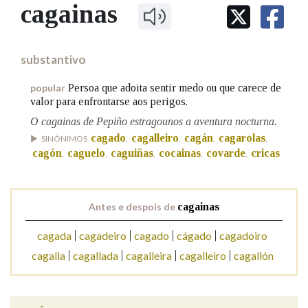
IDENTIDADE CORPORATIVA
cagainas
Facebook
Twitter
Youtube
Instagram
Bluesky
BUSCAR NOS LEMAS
FIGURAS HOMENAXEADAS
MARCIAL DEL ADALID
HISTORIA
Comeza por
CASA-MUSEO EMILIA PARDO
substantivo
BAZÁN
60 ANOS DLG
PRIMAVERA DAS LETRAS
Persoa que adoita sentir medo ou que carece de
popular
Remata por
valor para enfrontarse aos perigos.
PORTAL DAS PALABRAS
O cagainas de Pepiño estragounos a aventura nocturna.
cagado
cagalleiro
cagán
cagarolas
SINÓNIMOS
,
,
,
,
Contén
cagón
caguelo
caguiñas
cocainas
covarde
cricas
,
,
,
,
,
Antes e despois de
cagainas
BUSCAR NO CONTIDO
cagada
cagadeiro
cagado
cágado
cagadoiro
Nas definicións
cagalla
cagallada
cagalleira
cagalleiro
cagallón
Nos exemplos