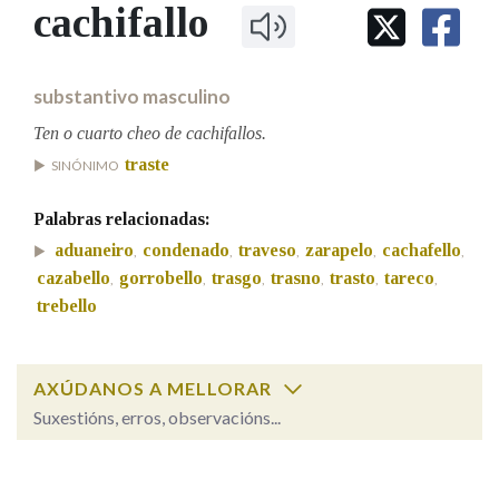
IDENTIDADE CORPORATIVA
cachifallo
Facebook
Twitter
Youtube
Instagram
Bluesky
BUSCAR NOS LEMAS
FIGURAS HOMENAXEADAS
MARCIAL DEL ADALID
HISTORIA
Comeza por
CASA-MUSEO EMILIA PARDO
substantivo masculino
BAZÁN
60 ANOS DLG
PRIMAVERA DAS LETRAS
Ten o cuarto cheo de cachifallos.
Remata por
traste
PORTAL DAS PALABRAS
SINÓNIMO
Palabras relacionadas:
Contén
aduaneiro
condenado
traveso
zarapelo
cachafello
,
,
,
,
,
cazabello
gorrobello
trasgo
trasno
trasto
tareco
,
,
,
,
,
,
trebello
BUSCAR NO CONTIDO
AXÚDANOS A MELLORAR
Nas definicións
Suxestións, erros, observacións...
cachifallo
SOBRE A PALABRA:
Nos exemplos