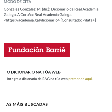
MODO DE CITA
ESCOLLE UNHA OPCIÓN:
González González, M. (dir.): Dicionario da Real Academia
Na fraseoloxía
Galega. A Coruña: Real Academia Galega.
Observación
Hai un erro na palabra
<https://academia.gal/dicionario> [Consultado: <data>]
Propoño mellorar a definición
Actualización
Falta unha voz
OUTRAS OPCIÓNS DE BUSCA
Marcas gramaticais
Nome
Pertence a
Apelidos
O DICIONARIO NA TÚA WEB
Integra o dicionario da RAG na túa web
premendo aquí
.
LIMPAR
BUSCA
Enderezo electrónico
AS MÁIS BUSCADAS
Comentario