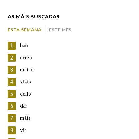
AS MÁIS BUSCADAS
Comentario
ESTA SEMANA
ESTE MES
1
baio
2
cerzo
3
maino
En cumprimento da normativa vixente en materia de
Protección de Datos de Carácter Persoal, a Real Academia
4
xisto
Galega informa a aqueles usuarios que faciliten o seu correo
electrónico, así como calquera outra información de carácter
5
cello
persoal, que estes datos serán obxecto de tratamento
automatizado de carácter confidencial e incorporados aos seus
6
dar
ficheiros informáticos. Así mesmo, os usuarios poderán exercer o
seu dereito de acceso, rectificación, oposición e cancelación dos
7
máis
seus datos poñéndose en contacto connosco.
8
vir
Lin e acepto as condicións da política de
privacidade