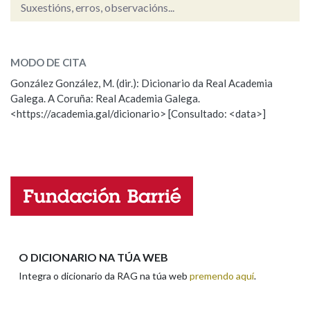
Suxestións, erros, observacións...
bufarada
SOBRE A PALABRA:
Na fraseoloxía
MODO DE CITA
ESCOLLE UNHA OPCIÓN:
González González, M. (dir.): Dicionario da Real Academia
Galega. A Coruña: Real Academia Galega.
Observación
Hai un erro na palabra
OUTRAS OPCIÓNS DE BUSCA
<https://academia.gal/dicionario> [Consultado: <data>]
Propoño mellorar a definición
Actualización
Marcas gramaticais
Falta unha voz
Pertence a
Nome
LIMPAR
BUSCA
Apelidos
O DICIONARIO NA TÚA WEB
Integra o dicionario da RAG na túa web
premendo aquí
.
Enderezo electrónico