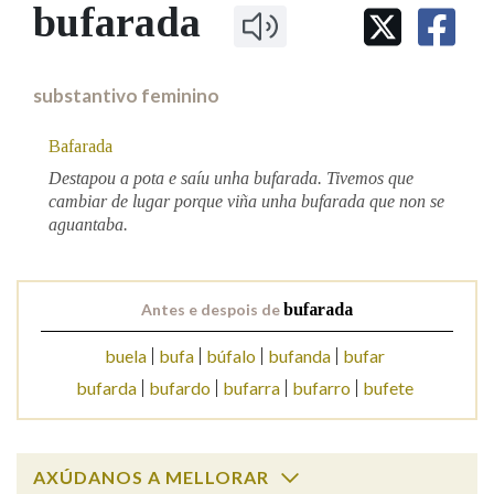
IDENTIDADE CORPORATIVA
bufarada
Facebook
Twitter
Youtube
Instagram
Bluesky
BUSCAR NOS LEMAS
FIGURAS HOMENAXEADAS
MARCIAL DEL ADALID
HISTORIA
Comeza por
CASA-MUSEO EMILIA PARDO
substantivo feminino
BAZÁN
60 ANOS DLG
PRIMAVERA DAS LETRAS
Bafarada
Remata por
PORTAL DAS PALABRAS
Destapou a pota e saíu unha bufarada. Tivemos que
cambiar de lugar porque viña unha bufarada que non se
aguantaba.
Contén
Antes e despois de
bufarada
BUSCAR NO CONTIDO
buela
bufa
búfalo
bufanda
bufar
Nas definicións
bufarda
bufardo
bufarra
bufarro
bufete
Nos exemplos
AXÚDANOS A MELLORAR