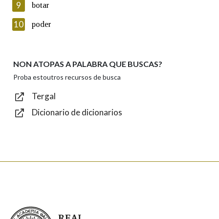
9
botar
Introduce o código que aparece na imaxe:
10
poder
NON ATOPAS A PALABRA QUE BUSCAS?
Texto de verificación
Proba estoutros recursos de busca
Tergal
Dicionario de dicionarios
Enviar
Real Academia Galega