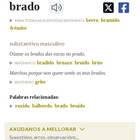
IDENTIDADE CORPORATIVA
brado
Facebook
Twitter
Youtube
Instagram
Bluesky
BUSCAR NOS LEMAS
FIGURAS HOMENAXEADAS
MARCIAL DEL ADALID
HISTORIA
Comeza por
berro
bramido
PARA TODAS AS ACEPCIÓNS SINÓNIMOS
,
,
CASA-MUSEO EMILIA PARDO
BAZÁN
60 ANOS DLG
frémito
PRIMAVERA DAS LETRAS
substantivo masculino
Remata por
PORTAL DAS PALABRAS
Oíanse os brados das vacas no prado.
bradido
bruazo
bruído
brúo
SINÓNIMOS
,
,
,
Contén
Marchou porque non quere sentir os teus brados.
grito
SINÓNIMO
BUSCAR NO CONTIDO
Palabras relacionadas:
ruxido
balbordo
brado
bruído
,
,
,
Nas definicións
AXÚDANOS A MELLORAR
Nos exemplos
Suxestións, erros, observacións...