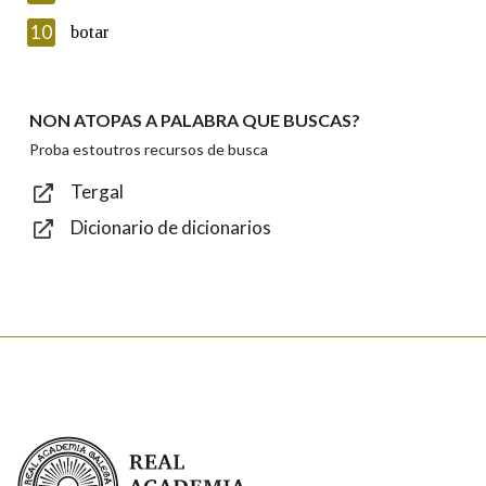
Introduce o código que aparece na imaxe:
10
botar
NON ATOPAS A PALABRA QUE BUSCAS?
Texto de verificación
Proba estoutros recursos de busca
Tergal
Dicionario de dicionarios
Enviar
Real Academia Galega