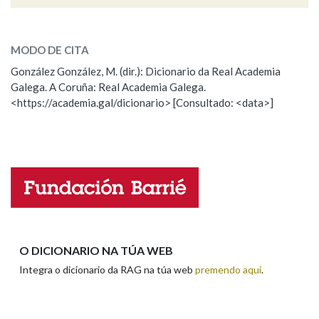
brado
SOBRE A PALABRA:
Na fraseoloxía
MODO DE CITA
ESCOLLE UNHA OPCIÓN:
González González, M. (dir.): Dicionario da Real Academia
Galega. A Coruña: Real Academia Galega.
Observación
Hai un erro na palabra
<https://academia.gal/dicionario> [Consultado: <data>]
OUTRAS OPCIÓNS DE BUSCA
Propoño mellorar a definición
Actualización
Marcas gramaticais
Falta unha voz
Nome
Pertence a
Apelidos
LIMPAR
BUSCA
O DICIONARIO NA TÚA WEB
Integra o dicionario da RAG na túa web
premendo aquí
.
Enderezo electrónico