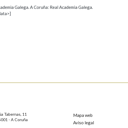
 Academia Galega. A Coruña: Real Academia Galega.
Pertence a
data>]
Propoño mellorar a definición
Actualización
s
AXUDA NA BUSCA
LIMPAR
BUSCA
úa Tabernas, 11
Mapa web
5001 - A Coruña
Aviso legal