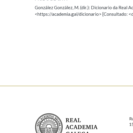
ESCOLLE UNHA OPCIÓN:
González González, M. (dir.): Dicionario da Real
Marcas gramaticais
<https://academia.gal/dicionario> [Consultado: <
Observación
Hai un erro na palabra
Falta unha voz
Nome
Apelido
Enderezo electrónico
Comentario
Real Academia Galega
R
1