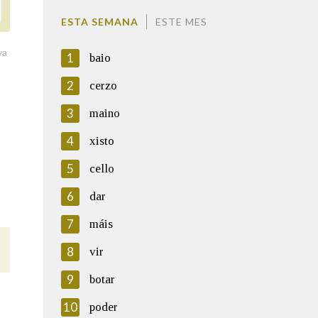
ESTA SEMANA
ESTE MES
va
1
baio
2
cerzo
3
maino
4
xisto
5
cello
6
dar
7
máis
8
vir
9
botar
10
poder