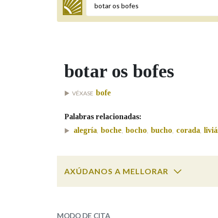
Termo a buscar
botar os bofes
BUSCAR NOS LEMAS
bofe
VÉXASE
Comeza por
Palabras relacionadas:
alegría
boche
bocho
bucho
corada
livi
,
,
,
,
,
Remata por
AXÚDANOS A MELLORAR
Contén
botar os bofes
SOBRE A PALABRA:
OUTRAS OPCIÓNS DE BUSCA
MODO DE CITA