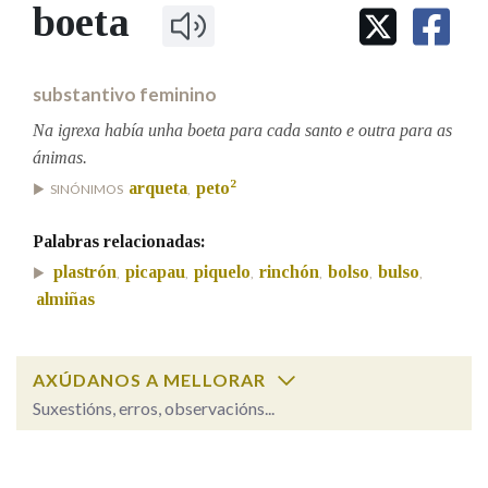
IDENTIDADE CORPORATIVA
boeta
Facebook
Twitter
Youtube
Instagram
Bluesky
BUSCAR NOS LEMAS
FIGURAS HOMENAXEADAS
MARCIAL DEL ADALID
HISTORIA
Comeza por
CASA-MUSEO EMILIA PARDO
substantivo feminino
BAZÁN
60 ANOS DLG
PRIMAVERA DAS LETRAS
Na igrexa había unha boeta para cada santo e outra para as
Remata por
ánimas.
PORTAL DAS PALABRAS
2
arqueta
peto
SINÓNIMOS
,
Contén
Palabras relacionadas:
plastrón
picapau
piquelo
rinchón
bolso
bulso
,
,
,
,
,
,
almiñas
BUSCAR NO CONTIDO
AXÚDANOS A MELLORAR
Nas definicións
Suxestións, erros, observacións...
boeta
SOBRE A PALABRA:
Nos exemplos