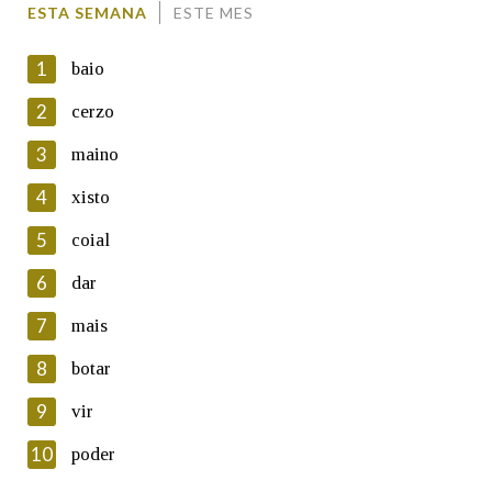
ESTA SEMANA
ESTE MES
1
baio
2
cerzo
3
maino
En cumprimento da normativa vixente en materia de
Protección de Datos de Carácter Persoal, a Real Academia
4
xisto
Galega informa a aqueles usuarios que faciliten o seu correo
electrónico, así como calquera outra información de carácter
5
coial
persoal, que estes datos serán obxecto de tratamento
automatizado de carácter confidencial e incorporados aos seus
6
dar
ficheiros informáticos. Así mesmo, os usuarios poderán exercer o
seu dereito de acceso, rectificación, oposición e cancelación dos
7
mais
seus datos poñéndose en contacto connosco.
8
botar
Lin e acepto as condicións da política de
privacidade
9
vir
Introduce o código que aparece na imaxe:
10
poder