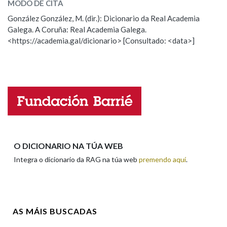
MODO DE CITA
ESCOLLE UNHA OPCIÓN:
González González, M. (dir.): Dicionario da Real Academia
Na fraseoloxía
Galega. A Coruña: Real Academia Galega.
Observación
Hai un erro na palabra
<https://academia.gal/dicionario> [Consultado: <data>]
Propoño mellorar a definición
Actualización
Falta unha voz
OUTRAS OPCIÓNS DE BUSCA
Marcas gramaticais
Nome
Pertence a
Apelidos
O DICIONARIO NA TÚA WEB
Integra o dicionario da RAG na túa web
premendo aquí
.
LIMPAR
BUSCA
Enderezo electrónico
AS MÁIS BUSCADAS
Comentario