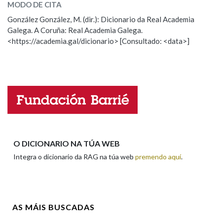
MODO DE CITA
ESCOLLE UNHA OPCIÓN:
González González, M. (dir.): Dicionario da Real Academia
Na fraseoloxía
Galega. A Coruña: Real Academia Galega.
Observación
Hai un erro na palabra
<https://academia.gal/dicionario> [Consultado: <data>]
Propoño mellorar a definición
Actualización
Falta unha voz
OUTRAS OPCIÓNS DE BUSCA
Marcas gramaticais
Nome
Pertence a
Apelidos
O DICIONARIO NA TÚA WEB
Integra o dicionario da RAG na túa web
premendo aquí
.
LIMPAR
BUSCA
Enderezo electrónico
AS MÁIS BUSCADAS