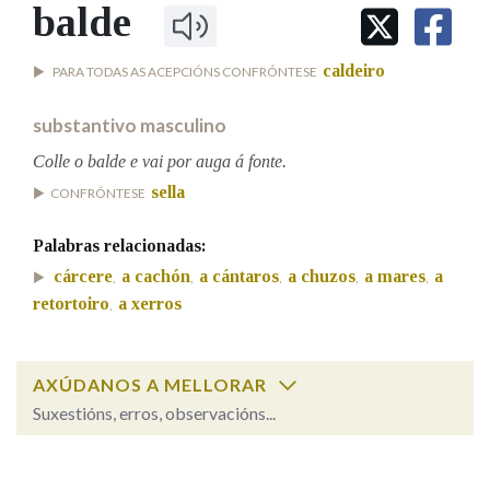
IDENTIDADE CORPORATIVA
balde
Facebook
Twitter
Youtube
Instagram
Bluesky
BUSCAR NOS LEMAS
FIGURAS HOMENAXEADAS
MARCIAL DEL ADALID
HISTORIA
Comeza por
caldeiro
PARA TODAS AS ACEPCIÓNS CONFRÓNTESE
CASA-MUSEO EMILIA PARDO
BAZÁN
60 ANOS DLG
substantivo masculino
PRIMAVERA DAS LETRAS
Remata por
Colle o balde e vai por auga á fonte.
PORTAL DAS PALABRAS
sella
CONFRÓNTESE
Contén
Palabras relacionadas:
cárcere
a cachón
a cántaros
a chuzos
a mares
a
,
,
,
,
,
retortoiro
a xerros
,
BUSCAR NO CONTIDO
Nas definicións
AXÚDANOS A MELLORAR
Suxestións, erros, observacións...
balde
SOBRE A PALABRA:
Nos exemplos