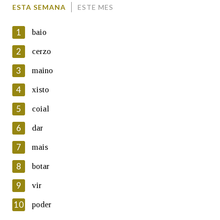
Comentario
ESTA SEMANA
ESTE MES
1
baio
2
cerzo
3
maino
En cumprimento da normativa vixente en materia de
Protección de Datos de Carácter Persoal, a Real Academia
4
xisto
Galega informa a aqueles usuarios que faciliten o seu correo
electrónico, así como calquera outra información de carácter
5
coial
persoal, que estes datos serán obxecto de tratamento
automatizado de carácter confidencial e incorporados aos seus
6
dar
ficheiros informáticos. Así mesmo, os usuarios poderán exercer o
seu dereito de acceso, rectificación, oposición e cancelación dos
7
mais
seus datos poñéndose en contacto connosco.
8
botar
Lin e acepto as condicións da política de
privacidade
9
vir
Introduce o código que aparece na imaxe:
10
poder