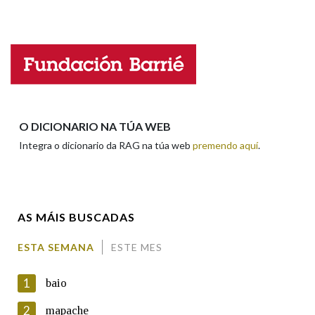
Falta unha voz
Na fraseoloxía
Nome
OUTRAS OPCIÓNS DE BUSCA
Apelidos
O DICIONARIO NA TÚA WEB
Marcas gramaticais
Integra o dicionario da RAG na túa web
premendo aquí
.
Enderezo electrónico
Pertence a
AS MÁIS BUSCADAS
Comentario
LIMPAR
BUSCA
ESTA SEMANA
ESTE MES
1
baio
2
mapache