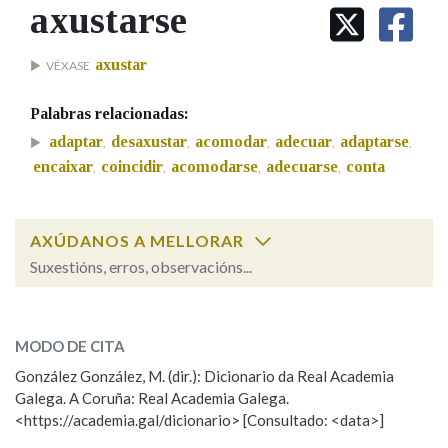
IDENTIDADE CORPORATIVA
axustarse
Facebook
Twitter
Youtube
Instagram
Bluesky
BUSCAR NOS LEMAS
FIGURAS HOMENAXEADAS
MARCIAL DEL ADALID
HISTORIA
Comeza por
axustar
VÉXASE
CASA-MUSEO EMILIA PARDO
BAZÁN
60 ANOS DLG
Palabras relacionadas:
PRIMAVERA DAS LETRAS
Remata por
adaptar
desaxustar
acomodar
adecuar
adaptarse
,
,
,
,
,
PORTAL DAS PALABRAS
encaixar
coincidir
acomodarse
adecuarse
conta
,
,
,
,
Contén
AXÚDANOS A MELLORAR
Suxestións, erros, observacións...
axustarse
BUSCAR NO CONTIDO
SOBRE A PALABRA:
MODO DE CITA
Nas definicións
ESCOLLE UNHA OPCIÓN:
González González, M. (dir.): Dicionario da Real Academia
Galega. A Coruña: Real Academia Galega.
Observación
Hai un erro na palabra
<https://academia.gal/dicionario> [Consultado: <data>]
Nos exemplos
Propoño mellorar a definición
Actualización