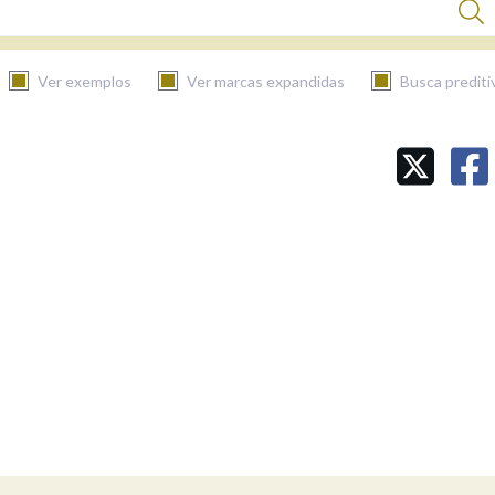
Ver exemplos
Ver marcas expandidas
Busca prediti
BUSCAR NO CONTIDO
Nas definicións
Nos exemplos
Na fraseoloxía