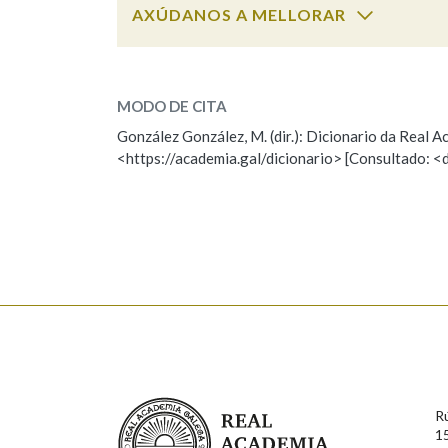
AXÚDANOS A MELLORAR
Marcas gramaticais
axixilar
SOBRE A PALABRA:
MODO DE CITA
ESCOLLE UNHA OPCIÓN:
González González, M. (dir.): Dicionario da Real
<https://academia.gal/dicionario> [Consultado: <
Observación
Hai un erro na palabra
Falta unha voz
Nome
Apelido
Enderezo electrónico
Real Academia Galega
R
Comentario
1