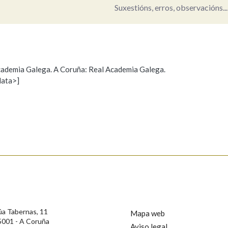
Suxestións, erros, observacións...
Pertence a
 Academia Galega. A Coruña: Real Academia Galega.
AXUDA NA BUSCA
LIMPAR
BUSCA
data>]
Propoño mellorar a definición
Actualización
s
úa Tabernas, 11
Mapa web
5001 - A Coruña
Aviso legal