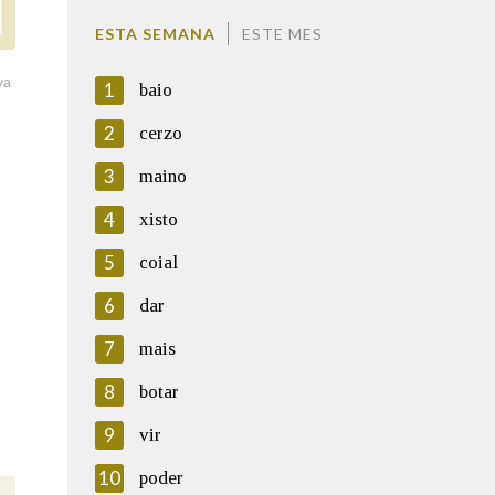
ESTA SEMANA
ESTE MES
va
1
baio
2
cerzo
3
maino
4
xisto
5
coial
6
dar
7
mais
8
botar
9
vir
10
poder