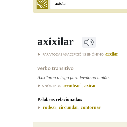
Termo a buscar
axixilar
BUSCAR NOS LEMAS
arxilar
PARA TODAS AS ACEPCIÓNS SINÓNIMO
Comeza por
verbo transitivo
Axixilaron o trigo para levalo ao muíño.
Remata por
1
arrodear
axirar
SINÓNIMOS
,
Palabras relacionadas:
Contén
rodear
circundar
contornar
,
,
OUTRAS OPCIÓNS DE BUSCA