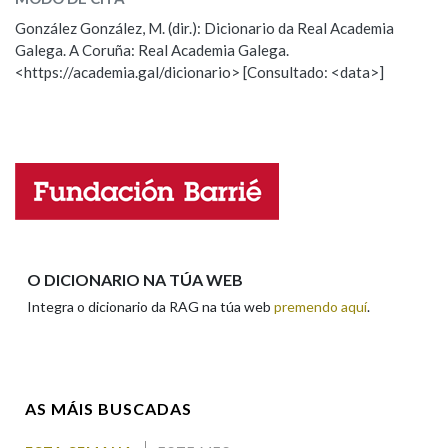
ESCOLLE UNHA OPCIÓN:
González González, M. (dir.): Dicionario da Real Academia
Galega. A Coruña: Real Academia Galega.
Observación
Hai un erro na palabra
<https://academia.gal/dicionario> [Consultado: <data>]
Propoño mellorar a definición
Actualización
Falta unha voz
Nome
Apelidos
O DICIONARIO NA TÚA WEB
Integra o dicionario da RAG na túa web
premendo aquí
.
Enderezo electrónico
AS MÁIS BUSCADAS
Comentario