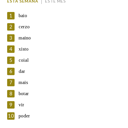
ESTA SEMANA
ESTE MES
1
baio
2
cerzo
3
maino
En cumprimento da normativa vixente en materia de
Protección de Datos de Carácter Persoal, a Real Academia
4
xisto
Galega informa a aqueles usuarios que faciliten o seu correo
electrónico, así como calquera outra información de carácter
5
coial
persoal, que estes datos serán obxecto de tratamento
automatizado de carácter confidencial e incorporados aos seus
6
dar
ficheiros informáticos. Así mesmo, os usuarios poderán exercer o
seu dereito de acceso, rectificación, oposición e cancelación dos
7
mais
seus datos poñéndose en contacto connosco.
8
botar
Lin e acepto as condicións da política de
privacidade
9
vir
Introduce o código que aparece na imaxe:
10
poder