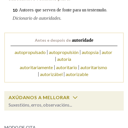
Autores que serven de fonte para un testemuño.
10
Dicionario de autoridades.
Antes e despois de
autoridade
autopropulsado
autopropulsión
autopsia
autor
autoría
autoritariamente
autoritario
autoritarismo
autorizábel
autorizable
AXÚDANOS A MELLORAR
Suxestións, erros, observacións...
autoridade
SOBRE A PALABRA:
MODO DE CITA