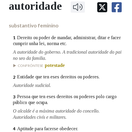
IDENTIDADE CORPORATIVA
autoridade
Facebook
Twitter
Youtube
Instagram
Bluesky
BUSCAR NOS LEMAS
FIGURAS HOMENAXEADAS
MARCIAL DEL ADALID
HISTORIA
Comeza por
CASA-MUSEO EMILIA PARDO
substantivo feminino
BAZÁN
60 ANOS DLG
PRIMAVERA DAS LETRAS
Dereito ou poder de mandar, administrar, ditar e facer
1
Remata por
cumprir unha lei, norma etc.
PORTAL DAS PALABRAS
A autoridade do goberno. A tradicional autoridade do pai
no seo da familia.
Contén
potestade
CONFRÓNTESE
Entidade que ten eses dereitos ou poderes.
2
Autoridade xudicial.
BUSCAR NO CONTIDO
Persoa que ten eses dereitos ou poderes polo cargo
3
público que ocupa.
Nas definicións
O alcalde é a máxima autoridade do concello.
Autoridades civís e militares.
Nos exemplos
Aptitude para facerse obedecer.
4