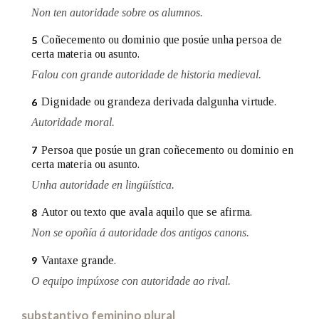
Non ten autoridade sobre os alumnos.
Coñecemento ou dominio que posúe unha persoa de
Na fraseoloxía
5
certa materia ou asunto.
Falou con grande autoridade de historia medieval.
Dignidade ou grandeza derivada dalgunha virtude.
6
OUTRAS OPCIÓNS DE BUSCA
Autoridade moral.
Marcas gramaticais
Persoa que posúe un gran coñecemento ou dominio en
7
certa materia ou asunto.
Unha autoridade en lingüística.
Pertence a
Autor ou texto que avala aquilo que se afirma.
8
Non se opoñía á autoridade dos antigos canons.
LIMPAR
BUSCA
Vantaxe grande.
9
O equipo impúxose con autoridade ao rival.
substantivo feminino plural