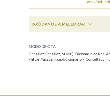
atinxíbel
ati
Marcas gramaticais
AXÚDANOS A MELLORAR
atinente
SOBRE A PALABRA:
MODO DE CITA
ESCOLLE UNHA OPCIÓN:
González González, M. (dir.): Dicionario da Real
<https://academia.gal/dicionario> [Consultado: <
Observación
Hai un erro na palabra
Falta unha voz
Nome
Apelido
Enderezo electrónico