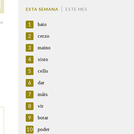
ESTA SEMANA
ESTE MES
va
1
baio
2
cerzo
3
maino
4
xisto
5
cello
6
dar
7
máis
8
vir
9
botar
10
poder