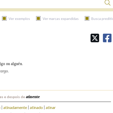
Ver exemplos
Ver marcas expandidas
Busca prediti
BUSCAR NO CONTIDO
Nas definicións
algo ou alguén.
Nos exemplos
cargo.
Na fraseoloxía
es e despois de
atinente
o
atinadamente
atinado
atinar