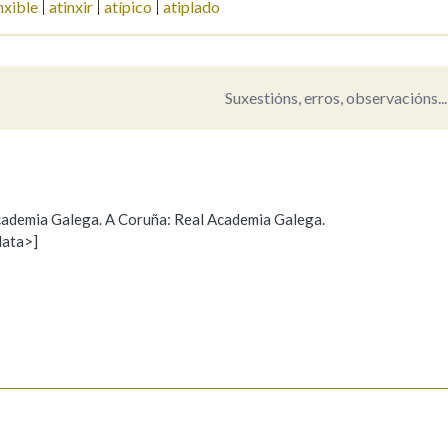
nxible
atinxir
atípico
atiplado
Pertence a
Suxestións, erros, observacións...
AXUDA NA BUSCA
LIMPAR
BUSCA
 Academia Galega. A Coruña: Real Academia Galega.
data>]
Propoño mellorar a definición
Actualización
s