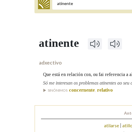
Termo a buscar
atinente
BUSCAR NOS LEMAS
Comeza por
adxectivo
Que está en relación con, ou fai referencia a 
Remata por
Só me interesan os problemas atinentes ao seu 
concernente
relativo
SINÓNIMOS
,
Contén
Ant
atilarse
atill
OUTRAS OPCIÓNS DE BUSCA