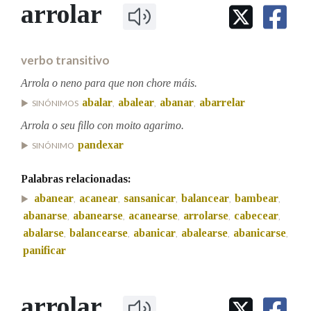
IDENTIDADE CORPORATIVA
arrolar
Facebook
Twitter
Youtube
Instagram
Bluesky
BUSCAR NOS LEMAS
FIGURAS HOMENAXEADAS
MARCIAL DEL ADALID
HISTORIA
Comeza por
CASA-MUSEO EMILIA PARDO
verbo transitivo
BAZÁN
60 ANOS DLG
PRIMAVERA DAS LETRAS
Arrola o neno para que non chore máis.
Remata por
abalar
abalear
abanar
abarrelar
PORTAL DAS PALABRAS
SINÓNIMOS
,
,
,
Arrola o seu fillo con moito agarimo.
pandexar
SINÓNIMO
Contén
Palabras relacionadas:
abanear
acanear
sansanicar
balancear
bambear
,
,
,
,
,
BUSCAR NO CONTIDO
abanarse
abanearse
acanearse
arrolarse
cabecear
,
,
,
,
,
abalarse
balancearse
abanicar
abalearse
abanicarse
,
,
,
,
,
Nas definicións
panificar
Nos exemplos
arrolar