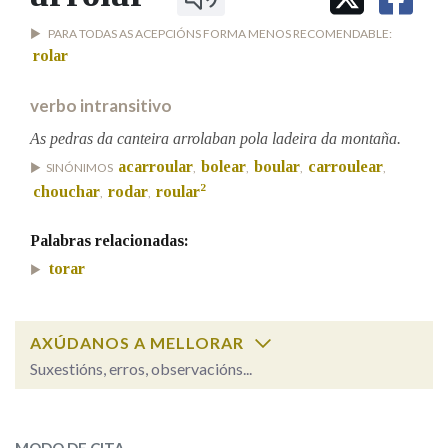
PARA TODAS AS ACEPCIÓNS FORMA MENOS RECOMENDABLE:
Na fraseoloxía
rolar
verbo intransitivo
As pedras da canteira arrolaban pola ladeira da montaña.
OUTRAS OPCIÓNS DE BUSCA
acarroular
bolear
boular
carroulear
SINÓNIMOS
,
,
,
,
Marcas gramaticais
2
chouchar
rodar
roular
,
,
Palabras relacionadas:
Pertence a
torar
AXÚDANOS A MELLORAR
LIMPAR
BUSCA
Suxestións, erros, observacións...
Cal é a palabra?
arrolar
(cantar ou balancear)