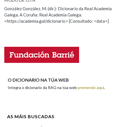
MODO DE CITA
González González, M. (dir.): Dicionario da Real Academia
arrolar
(dar voltas)
Galega. A Coruña: Real Academia Galega.
<https://academia.gal/dicionario> [Consultado: <data>]
ESCOLLE UNHA OPCIÓN:
Observación
Hai un erro na palabra
Propoño mellorar a definición
Actualización
Falta unha voz
Nome
O DICIONARIO NA TÚA WEB
Integra o dicionario da RAG na túa web
premendo aquí
.
Apelidos
AS MÁIS BUSCADAS
Enderezo electrónico