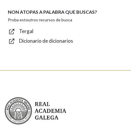
Introduce o código que aparece na imaxe:
NON ATOPAS A PALABRA QUE BUSCAS?
Proba estoutros recursos de busca
Tergal
Dicionario de dicionarios
Texto de verificación
Enviar
Real Academia Galega