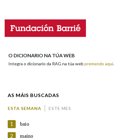
Falta unha voz
Na fraseoloxía
Nome
OUTRAS OPCIÓNS DE BUSCA
Apelidos
O DICIONARIO NA TÚA WEB
Marcas gramaticais
Integra o dicionario da RAG na túa web
premendo aquí
.
Enderezo electrónico
Pertence a
AS MÁIS BUSCADAS
Comentario
LIMPAR
BUSCA
ESTA SEMANA
ESTE MES
1
baio
2
maino