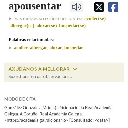
IDENTIDADE CORPORATIVA
apousentar
Facebook
Twitter
Youtube
Instagram
Bluesky
BUSCAR NOS LEMAS
FIGURAS HOMENAXEADAS
MARCIAL DEL ADALID
HISTORIA
Comeza por
acoller(se)
PARA TODAS AS ACEPCIÓNS CONFRÓNTESE
,
CASA-MUSEO EMILIA PARDO
BAZÁN
60 ANOS DLG
albergar(se)
aloxar(se)
hospedar(se)
,
,
PRIMAVERA DAS LETRAS
Palabras relacionadas:
Remata por
PORTAL DAS PALABRAS
acoller
albergar
aloxar
hospedar
,
,
,
Contén
AXÚDANOS A MELLORAR
Suxestións, erros, observacións...
apousentar
BUSCAR NO CONTIDO
SOBRE A PALABRA:
MODO DE CITA
Nas definicións
ESCOLLE UNHA OPCIÓN:
González González, M. (dir.): Dicionario da Real Academia
Galega. A Coruña: Real Academia Galega.
Observación
Hai un erro na palabra
<https://academia.gal/dicionario> [Consultado: <data>]
Nos exemplos
Propoño mellorar a definición
Actualización