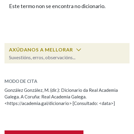
IDENTIDADE CORPORATIVA
Facebook
Twitter
Youtube
Instagram
Bluesky
Este termo non se encontra no dicionario.
BUSCAR NOS LEMAS
FIGURAS HOMENAXEADAS
MARCIAL DEL ADALID
HISTORIA
Comeza por
CASA-MUSEO EMILIA PARDO
BAZÁN
60 ANOS DLG
PRIMAVERA DAS LETRAS
Remata por
PORTAL DAS PALABRAS
AXÚDANOS A MELLORAR
Suxestións, erros, observacións...
Contén
ESCOLLE UNHA OPCIÓN:
MODO DE CITA
Observación
Falta unha voz
González González, M. (dir.): Dicionario da Real Academia
BUSCAR NO CONTIDO
Galega. A Coruña: Real Academia Galega.
Nome
<https://academia.gal/dicionario> [Consultado: <data>]
Nas definicións
Apelidos
Nos exemplos