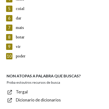
5
Lin e acepto as condicións da política de
coial
privacidade
6
dar
Introduce o código que aparece na imaxe:
7
mais
8
botar
9
vir
Texto de verificación
10
poder
NON ATOPAS A PALABRA QUE BUSCAS?
Enviar
Proba estoutros recursos de busca
Tergal
Dicionario de dicionarios