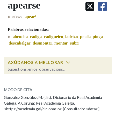
IDENTIDADE CORPORATIVA
apearse
Facebook
Twitter
Youtube
Instagram
Bluesky
BUSCAR NOS LEMAS
FIGURAS HOMENAXEADAS
MARCIAL DEL ADALID
HISTORIA
1
Comeza por
apear
VÉXASE
CASA-MUSEO EMILIA PARDO
BAZÁN
60 ANOS DLG
Palabras relacionadas:
PRIMAVERA DAS LETRAS
Remata por
abrocha
cádiga
cadigueiro
ladrizo
pealla
pioga
,
,
,
,
,
,
PORTAL DAS PALABRAS
descabalgar
desmontar
montar
subir
,
,
,
Contén
AXÚDANOS A MELLORAR
Suxestións, erros, observacións...
apearse
BUSCAR NO CONTIDO
SOBRE A PALABRA:
MODO DE CITA
Nas definicións
ESCOLLE UNHA OPCIÓN:
González González, M. (dir.): Dicionario da Real Academia
Galega. A Coruña: Real Academia Galega.
Observación
Hai un erro na palabra
<https://academia.gal/dicionario> [Consultado: <data>]
Nos exemplos
Propoño mellorar a definición
Actualización