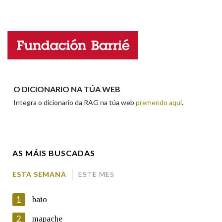
Falta unha voz
Na fraseoloxía
Nome
OUTRAS OPCIÓNS DE BUSCA
Apelidos
O DICIONARIO NA TÚA WEB
Marcas gramaticais
Integra o dicionario da RAG na túa web
premendo aquí
.
Enderezo electrónico
Pertence a
AS MÁIS BUSCADAS
Comentario
LIMPAR
BUSCA
ESTA SEMANA
ESTE MES
1
baio
2
mapache